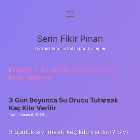
menüyü
Gizlilik Politikası
aç
Hakkımızda
Serin Fikir Pınarı
Yasal Uyarı
Hayatına ferahlık katan pratik öneriler!
ETIKET:
1 AY ORUÇ TUTARAK KAÇ
KILO VERILIR
3 Gün Boyunca Su Orucu Tutarsak
Kaç Kilo Verilir
Tarih: Kasım 5, 2024
3 günlük sıvı diyeti kaç kilo verdirir? Sıvı