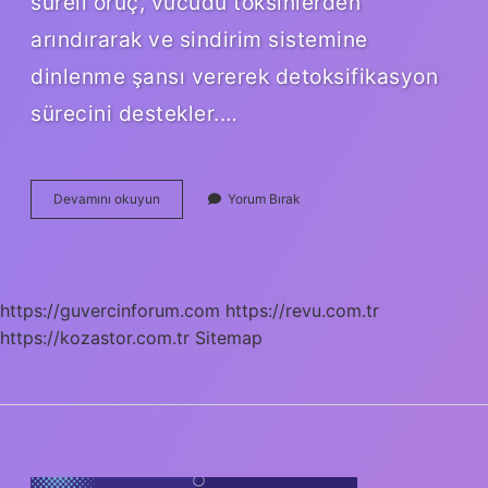
süreli oruç, vücudu toksinlerden
arındırarak ve sindirim sistemine
dinlenme şansı vererek detoksifikasyon
sürecini destekler.…
3
Devamını okuyun
Yorum Bırak
Gün
Boyunca
Su
Orucu
Tutarsak
https://guvercinforum.com
https://revu.com.tr
Kaç
https://kozastor.com.tr
Kilo
Sitemap
Verilir
SIDEBAR