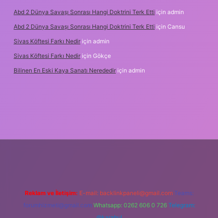
Abd 2 Dünya Savaşı Sonrası Hangi Doktrini Terk Etti
için
admin
Abd 2 Dünya Savaşı Sonrası Hangi Doktrini Terk Etti
için
Cansu
Sivas Köftesi Farkı Nedir
için
admin
Sivas Köftesi Farkı Nedir
için
Gökçe
Bilinen En Eski Kaya Sanatı Nerededir
için
admin
ps://ilbet.casino/
Reklam ve İletişim:
E-mail:
backlinkpaneli@gmail.com
Teams:
forumhizmeti@gmail.com
Whatsapp: 0262 606 0 726
Telegram:
@karabul