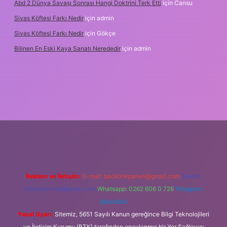
Abd 2 Dünya Savaşı Sonrası Hangi Doktrini Terk Etti
için
Cansu
Sivas Köftesi Farkı Nedir
için
admin
Sivas Köftesi Farkı Nedir
için
Gökçe
Bilinen En Eski Kaya Sanatı Nerededir
için
admin
ps://ilbet.casino/
Reklam ve İletişim:
E-mail:
backlinkpaneli@gmail.com
Teams:
forumhizmeti@gmail.com
Whatsapp: 0262 606 0 726
Telegram:
@karabul
Yasal Uyarı:
Sitemiz, 5651 Sayılı Kanun gereğince Bilgi Teknolojileri
ve İletişim Kurumu (BTK) tarafından onaylanmış bir Yer Sağlayıcı