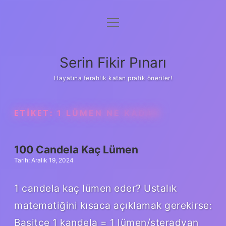
menüyü
Gizlilik Politikası
aç
Hakkımızda
Serin Fikir Pınarı
Yasal Uyarı
Hayatına ferahlık katan pratik öneriler!
ETIKET:
1 LÜMEN NE KADAR
100 Candela Kaç Lümen
Tarih: Aralık 19, 2024
1 candela kaç lümen eder? Ustalık
matematiğini kısaca açıklamak gerekirse:
Basitçe 1 kandela = 1 lümen/steradyan