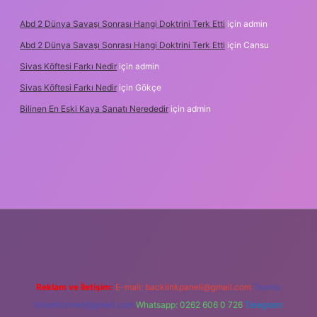
Abd 2 Dünya Savaşı Sonrası Hangi Doktrini Terk Etti
için
admin
Abd 2 Dünya Savaşı Sonrası Hangi Doktrini Terk Etti
için
Cansu
Sivas Köftesi Farkı Nedir
için
admin
Sivas Köftesi Farkı Nedir
için
Gökçe
Bilinen En Eski Kaya Sanatı Nerededir
için
admin
ps://ilbet.casino/
Reklam ve İletişim:
E-mail:
backlinkpaneli@gmail.com
Teams:
forumhizmeti@gmail.com
Whatsapp: 0262 606 0 726
Telegram: