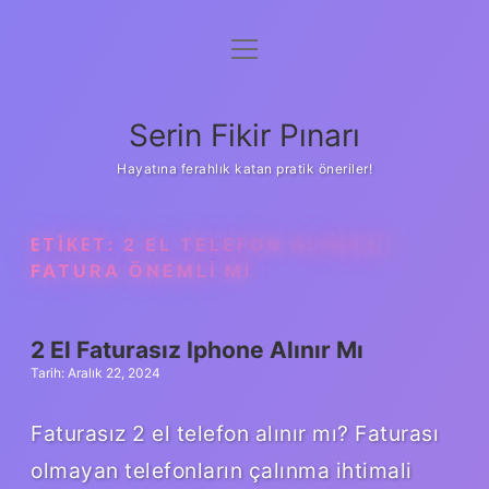
menüyü
Gizlilik Politikası
aç
Hakkımızda
Serin Fikir Pınarı
Yasal Uyarı
Hayatına ferahlık katan pratik öneriler!
ETIKET:
2 EL TELEFON ALIRKEN
FATURA ÖNEMLI MI
2 El Faturasız Iphone Alınır Mı
Tarih: Aralık 22, 2024
Faturasız 2 el telefon alınır mı? Faturası
olmayan telefonların çalınma ihtimali