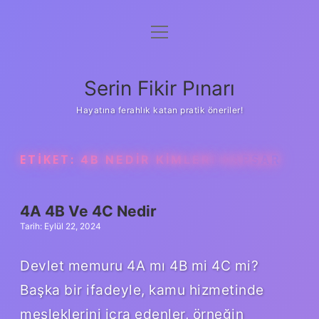
menüyü
Gizlilik Politikası
aç
Hakkımızda
Serin Fikir Pınarı
Yasal Uyarı
Hayatına ferahlık katan pratik öneriler!
ETIKET:
4B NEDIR KIMLERI KAPSAR
4A 4B Ve 4C Nedir
Tarih: Eylül 22, 2024
Devlet memuru 4A mı 4B mi 4C mi?
Başka bir ifadeyle, kamu hizmetinde
mesleklerini icra edenler, örneğin