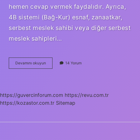
hemen cevap vermek faydalıdır. Ayrıca,
4B sistemi (Bağ-Kur) esnaf, zanaatkar,
serbest meslek sahibi veya diğer serbest
meslek sahipleri…
4A
Devamını okuyun
14 Yorum
4B
Ve
4C
Nedir
https://guvercinforum.com
https://revu.com.tr
https://kozastor.com.tr
Sitemap