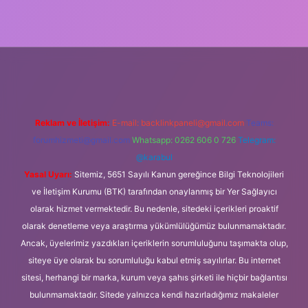
://ilbet.casino/
Reklam ve İletişim:
E-mail:
backlinkpaneli@gmail.com
Teams:
forumhizmeti@gmail.com
Whatsapp: 0262 606 0 726
Telegram:
@karabul
Yasal Uyarı:
Sitemiz, 5651 Sayılı Kanun gereğince Bilgi Teknolojileri
ve İletişim Kurumu (BTK) tarafından onaylanmış bir Yer Sağlayıcı
olarak hizmet vermektedir. Bu nedenle, sitedeki içerikleri proaktif
olarak denetleme veya araştırma yükümlülüğümüz bulunmamaktadır.
Ancak, üyelerimiz yazdıkları içeriklerin sorumluluğunu taşımakta olup,
siteye üye olarak bu sorumluluğu kabul etmiş sayılırlar. Bu internet
sitesi, herhangi bir marka, kurum veya şahıs şirketi ile hiçbir bağlantısı
bulunmamaktadır. Sitede yalnızca kendi hazırladığımız makaleler