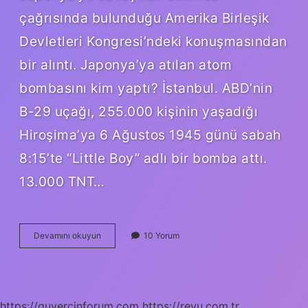
çağrısında bulunduğu Amerika Birleşik
Devletleri Kongresi’ndeki konuşmasından
bir alıntı. Japonya’ya atılan atom
bombasını kim yaptı? İstanbul. ABD’nin
B-29 uçağı, 255.000 kişinin yaşadığı
Hiroşima’ya 6 Ağustos 1945 günü sabah
8:15’te “Little Boy” adlı bir bomba attı.
13.000 TNT…
Amerika
Devamını okuyun
10 Yorum
Japonya
Ya
Tazminat
Ödedi
Mi
https://guvercinforum.com
https://revu.com.tr