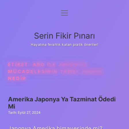
menüyü
Gizlilik Politikası
aç
Hakkımızda
Serin Fikir Pınarı
Yasal Uyarı
Hayatına ferahlık katan pratik öneriler!
ETIKET:
ABD ILE JAPONYA
MÜCADELESININ TEMEL SEBEBI
NEDIR
Amerika Japonya Ya Tazminat Ödedi
Mi
Tarih: Eylül 27, 2024
Japonya Amerika himayesinde mi?