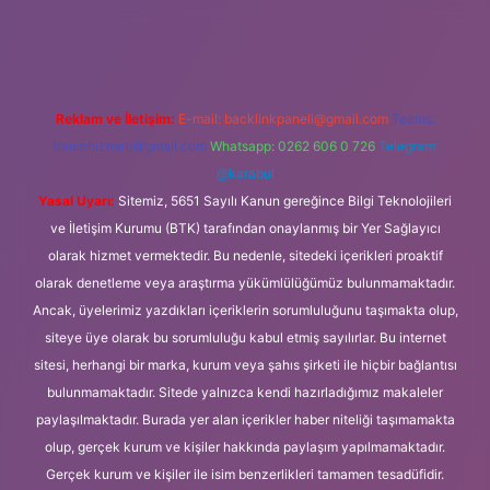
//ilbet.casino/
Reklam ve İletişim:
E-mail:
backlinkpaneli@gmail.com
Teams:
forumhizmeti@gmail.com
Whatsapp: 0262 606 0 726
Telegram:
@karabul
Yasal Uyarı:
Sitemiz, 5651 Sayılı Kanun gereğince Bilgi Teknolojileri
ve İletişim Kurumu (BTK) tarafından onaylanmış bir Yer Sağlayıcı
olarak hizmet vermektedir. Bu nedenle, sitedeki içerikleri proaktif
olarak denetleme veya araştırma yükümlülüğümüz bulunmamaktadır.
Ancak, üyelerimiz yazdıkları içeriklerin sorumluluğunu taşımakta olup,
siteye üye olarak bu sorumluluğu kabul etmiş sayılırlar. Bu internet
sitesi, herhangi bir marka, kurum veya şahıs şirketi ile hiçbir bağlantısı
bulunmamaktadır. Sitede yalnızca kendi hazırladığımız makaleler
paylaşılmaktadır. Burada yer alan içerikler haber niteliği taşımamakta
olup, gerçek kurum ve kişiler hakkında paylaşım yapılmamaktadır.
Gerçek kurum ve kişiler ile isim benzerlikleri tamamen tesadüfidir.