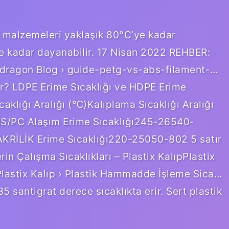
 malzemeleri yaklaşık 80°C’ye kadar
ye kadar dayanabilir. 17 Nisan 2022 REHBER:
g3dragon Blog › guide-petg-vs-abs-filament-…
? LDPE Erime Sıcaklığı ve HDPE Erime
klığı Aralığı (℃)Kalıplama Sıcaklığı Aralığı
S/PC Alaşım Erime Sıcaklığı245-26540-
KRİLİK Erime Sıcaklığı220-25050-802 5 satır
 Çalışma Sıcaklıkları – Plastix KalıpPlastix
lastix Kalıp › Plastik Hammadde İşleme Sica…
5 santigrat derece sıcaklıkta erir. Sert plastik