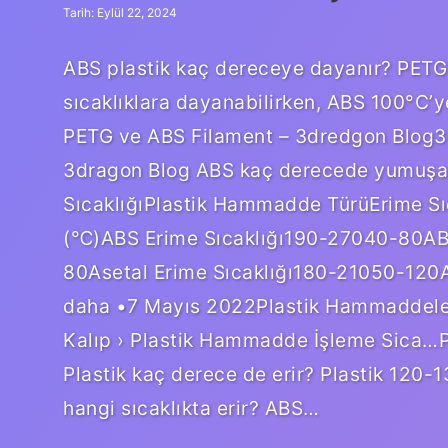
Tarih: Eylül 22, 2024
ABS plastik kaç dereceye dayanır? PETG
sıcaklıklara dayanabilirken, ABS 100°C’
PETG ve ABS Filament – ​​​​3dredgon Blo
3dragon Blog ABS kaç derecede yumuşar
SıcaklığıPlastik Hammadde TürüErime Sıca
(℃)ABS Erime Sıcaklığı190-27040-80AB
80Asetal Erime Sıcaklığı180-21050-120A
daha •7 Mayıs 2022Plastik Hammaddelerin
Kalıp › Plastik Hammadde İşleme Sica…P
Plastik kaç derece de erir? Plastik 120-13
hangi sıcaklıkta erir? ABS…