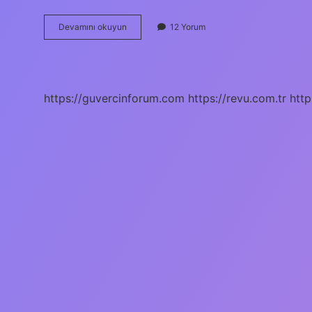
Abs
Devamını okuyun
12 Yorum
Plastik
Kaç
Derecede
Erir
https://guvercinforum.com
https://revu.com.tr
http