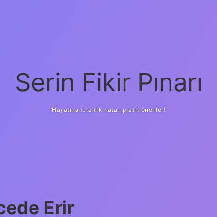
Serin Fikir Pınarı
Hayatına ferahlık katan pratik öneriler!
cede Erir