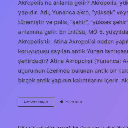
Akropolis ne anlama gelir? Akropolis, yük
yapıdır. Adı, Yunanca akro, “yüksek” vey
türemiştir ve polis, “şehir”, “yüksek şehi
anlamına gelir. En ünlüsü, MÖ 5. yüzyılda
Akropolis’tir. Atina Akropolisi neden yap
koruyucusu sayılan antik Yunan tanrıçası
şehirdedir? Atina Akropolisi (Yunanca: 
uçurumun üzerinde bulunan antik bir kal
birçok antik yapının kalıntılarını içerir. 
Akropolis
Devamını okuyun
Yorum Bırak
Yunanca
Ne
Demek
https://guvercinforum.com
https://revu.com.tr
https://koza