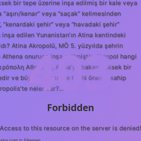
sek bir tepe üzerine inşa edilmiş bir kale veya
a “aşırı/kenar” veya “saçak” kelimesinden
r”, “kenardaki şehir” veya “havadaki şehir”
 inşa edilen Yunanistan’ın Atina kentindeki
403
ıldı? Atina Akropolü, MÖ 5. yüzyılda şehrin
 Athena onuruna inşa edilmiştir. Akropol hangi
Ακρόπολη Αθηνών), Atina’ya bakan yüksek bir
edir ve büyük mimari ve tarihi öneme sahip
Akropolis’te neler var?…
Forbidden
Access to this resource on the server is denied
stor.com.tr
Sitemap