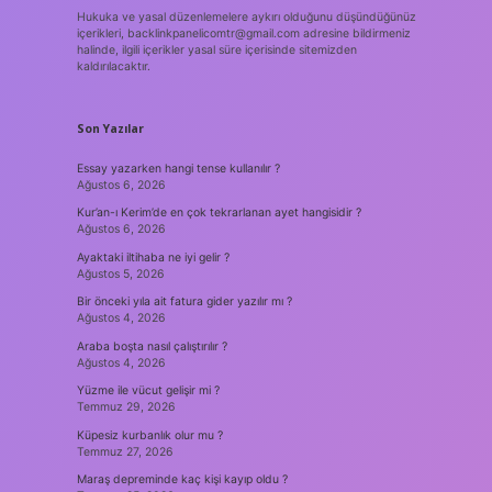
Hukuka ve yasal düzenlemelere aykırı olduğunu düşündüğünüz
içerikleri,
backlinkpanelicomtr@gmail.com
adresine bildirmeniz
halinde, ilgili içerikler yasal süre içerisinde sitemizden
kaldırılacaktır.
Son Yazılar
Essay yazarken hangi tense kullanılır ?
Ağustos 6, 2026
Kur’an-ı Kerim’de en çok tekrarlanan ayet hangisidir ?
Ağustos 6, 2026
Ayaktaki iltihaba ne iyi gelir ?
Ağustos 5, 2026
Bir önceki yıla ait fatura gider yazılır mı ?
Ağustos 4, 2026
Araba boşta nasıl çalıştırılır ?
Ağustos 4, 2026
Yüzme ile vücut gelişir mi ?
Temmuz 29, 2026
Küpesiz kurbanlık olur mu ?
Temmuz 27, 2026
Maraş depreminde kaç kişi kayıp oldu ?