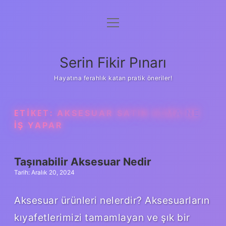
menüyü
Gizlilik Politikası
aç
Hakkımızda
Serin Fikir Pınarı
Yasal Uyarı
Hayatına ferahlık katan pratik öneriler!
ETIKET:
AKSESUAR SATIN ALMA NE
IŞ YAPAR
Taşınabilir Aksesuar Nedir
Tarih: Aralık 20, 2024
Aksesuar ürünleri nelerdir? Aksesuarların
kıyafetlerimizi tamamlayan ve şık bir