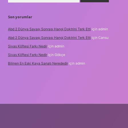
Son yorumlar
Abd 2 Dünya Savaşı Sonrası Hangi Doktrini Terk Etti
için
admin
Abd 2 Dünya Savaşı Sonrası Hangi Doktrini Terk Etti
için
Cansu
Sivas Köftesi Farkı Nedir
için
admin
Sivas Köftesi Farkı Nedir
için
Gökçe
Bilinen En Eski Kaya Sanatı Nerededir
için
admin
s://ilbet.casino/