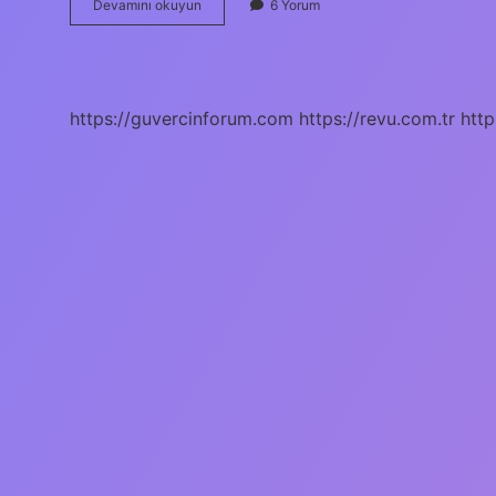
Aşkale
Devamını okuyun
6 Yorum
Hangi
Ile
Ait
https://guvercinforum.com
https://revu.com.tr
http