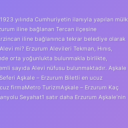
1923 yılında Cumhuriyetin ilanıyla yapılan mülk
zurum iline bağlanan Tercan ilçesine
Erzincan iline bağlanınca tekrar belediye olarak
levi mi? Erzurum Alevileri Tekman, Hınıs,
nde orta yoğunlukta bulunmakla birlikte,
emli sayıda Alevi nüfusu bulunmaktadır. Aşkale
eferi Aşkale – Erzurum Biletli en ucuz
ucuz firmaMetro TurizmAşkale – Erzurum Kaç
anyolu Seyahat1 satır daha Erzurum Aşkale’nin