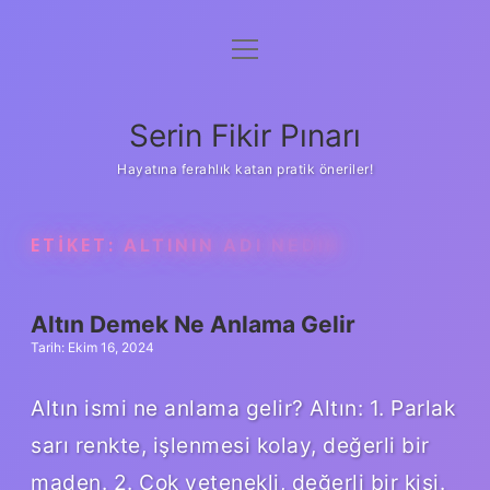
menüyü
Gizlilik Politikası
aç
Hakkımızda
Serin Fikir Pınarı
Yasal Uyarı
Hayatına ferahlık katan pratik öneriler!
ETIKET:
ALTININ ADI NEDIR
Altın Demek Ne Anlama Gelir
Tarih: Ekim 16, 2024
Altın ismi ne anlama gelir? Altın: 1. Parlak
sarı renkte, işlenmesi kolay, değerli bir
maden. 2. Çok yetenekli, değerli bir kişi.