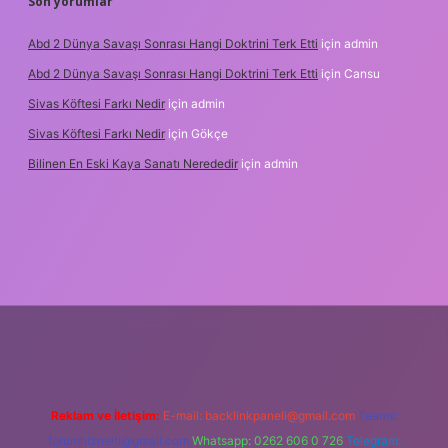
Son yorumlar
Abd 2 Dünya Savaşı Sonrası Hangi Doktrini Terk Etti
için
admin
Abd 2 Dünya Savaşı Sonrası Hangi Doktrini Terk Etti
için
Cansu
Sivas Köftesi Farkı Nedir
için
admin
Sivas Köftesi Farkı Nedir
için
Gökçe
Bilinen En Eski Kaya Sanatı Nerededir
için
admin
tps://ilbet.casino/
Reklam ve İletişim:
E-mail:
backlinkpaneli@gmail.com
Teams:
forumhizmeti@gmail.com
Whatsapp: 0262 606 0 726
Telegram: