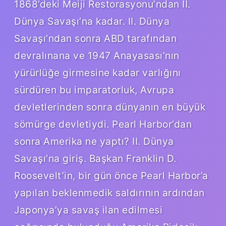
1868’deki Meiji Restorasyonu’ndan II.
Dünya Savaşı’na kadar. II. Dünya
Savaşı’ndan sonra ABD tarafından
devralınana ve 1947 Anayasası’nın
yürürlüğe girmesine kadar varlığını
sürdüren bu imparatorluk, Avrupa
devletlerinden sonra dünyanın en büyük
sömürge devletiydi. Pearl Harbor’dan
sonra Amerika ne yaptı? II. Dünya
Savaşı’na giriş. Başkan Franklin D.
Roosevelt’in, bir gün önce Pearl Harbor’a
yapılan beklenmedik saldırının ardından
Japonya’ya savaş ilan edilmesi