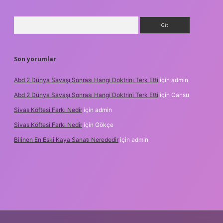
Arama
Son yorumlar
Abd 2 Dünya Savaşı Sonrası Hangi Doktrini Terk Etti
için
admin
Abd 2 Dünya Savaşı Sonrası Hangi Doktrini Terk Etti
için
Cansu
Sivas Köftesi Farkı Nedir
için
admin
Sivas Köftesi Farkı Nedir
için
Gökçe
Bilinen En Eski Kaya Sanatı Nerededir
için
admin
s://ilbet.casino/