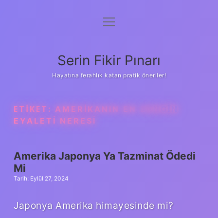
menüyü
Gizlilik Politikası
aç
Hakkımızda
Serin Fikir Pınarı
Yasal Uyarı
Hayatına ferahlık katan pratik öneriler!
ETIKET:
AMERIKANIN EN ZENGIN
EYALETI NERESI
Amerika Japonya Ya Tazminat Ödedi
Mi
Tarih: Eylül 27, 2024
Japonya Amerika himayesinde mi?