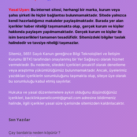
Yasal Uyarı:
Bu internet sitesi, herhangi bir marka, kurum veya
şahıs şirketi ile hiçbir bağlantısı bulunmamaktadır. Sitede yalnızca
kendi hazırladığımız makaleler paylaşılmaktadır. Burada yer alan
içerikler haber niteliği taşımamakta olup, gerçek kurum ve kişiler
hakkında paylaşım yapılmamaktadır. Gerçek kurum ve kişiler ile
isim benzerlikleri tamamen tesadüfidir. Sitemizdeki bilgiler taslak
halindedir ve tavsiye niteliği taşımazlar.
Sitemiz, 5651 Sayılı Kanun gereğince Bilgi Teknolojileri ve İletişim
Kurumu (BTK) tarafından onaylanmış bir Yer Sağlayıcı olarak hizmet
vermektedir. Bu nedenle, sitedeki içerikleri proaktif olarak denetleme
veya araştırma yükümlülüğümüz bulunmamaktadır. Ancak, üyelerimiz
yazdıkları içeriklerin sorumluluğunu taşımakta olup, siteye üye olarak
bu sorumluluğu kabul etmiş sayılırlar.
Hukuka ve yasal düzenlemelere aykırı olduğunu düşündüğünüz
içerikleri,
backlinkpanelicomtr@gmail.com
adresine bildirmeniz
halinde, ilgili içerikler yasal süre içerisinde sitemizden kaldırılacaktır.
Son Yazılar
Çay bardakta neden köpürür ?