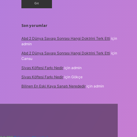
Son yorumlar
Abd 2 Dünya Savaşı Sonrası Hangi Doktrini Terk Etti
için
admin
Abd 2 Dünya Savaşı Sonrası Hangi Doktrini Terk Etti
için
Cansu
Sivas Köftesi Farkı Nedir
için
admin
Sivas Köftesi Farkı Nedir
için
Gökçe
Bilinen En Eski Kaya Sanatı Nerededir
için
admin