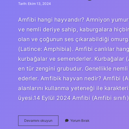
Tarih: Ekim 13, 2024
Amfibi hangi hayvandır? Amniyon yumurtas
ve nemli deriye sahip, kaburgalara hiç
olan ve çoğunun ses çıkarabildiği omurgal
(Latince: Amphibia). Amfibi canlılar hangi
kurbağalar ve semenderler. Kurbağalar (An
en tür zengini grubudur. Genellikle neml
ederler. Amfibik hayvan nedir? Amfibi (
alanlarını kullanma yeteneği ile karakter
üyesi.14 Eylül 2024 Amfibi (Amfibi sınıf
Amfibi
Devamını okuyun
Yorum Bırak
Kurbağa