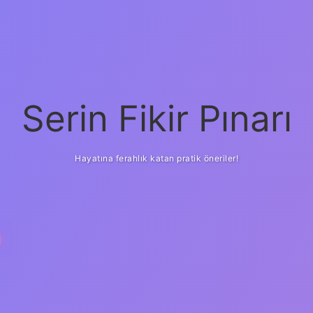
Serin Fikir Pınarı
Hayatına ferahlık katan pratik öneriler!
I