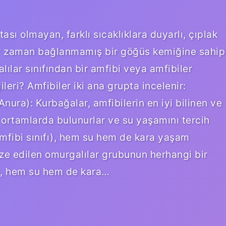
ı olmayan, farklı sıcaklıklara duyarlı, çıplak
bir zaman bağlanmamış bir göğüs kemiğine sahip
ılar sınıfından bir amfibi veya amfibiler
leri? Amfibiler iki ana grupta incelenir:
ura): Kurbağalar, amfibilerin en iyi bilinen ve
i ortamlarda bulunurlar ve su yaşamını tercih
Amfibi sınıfı), hem su hem de kara yaşam
ize edilen omurgalılar grubunun herhangi bir
ı), hem su hem de kara…