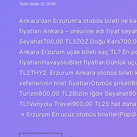
Tarih: Aralık 22, 2024
Ankara’dan Erzurum’a otobüs bileti ne kad
fiyatları Ankara – oreurine adı fiyat se
Seyahat700,00 TL3ZOZ Doğu Kars700,00 
Ankara Erzurum uçak bileti kaç TL? En po
fiyatlarıHavayoluBilet fiyatlarıGünlük 
TL2THY2. Erzurum Ankara otobüs bileti ka
seferlerinin bilet fiyatlarıOtobüs şirketiB
Turizm800,00 TL2Bizim Iğdır Seyahat80
TL1Vanyolu Travel900,00 TL25 hat daha 
→ Erzurum En ucuz otobüs biletleriPopül