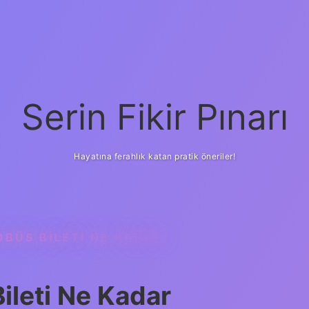
Serin Fikir Pınarı
Hayatına ferahlık katan pratik öneriler!
BÜS BILETI NE KADAR
leti Ne Kadar