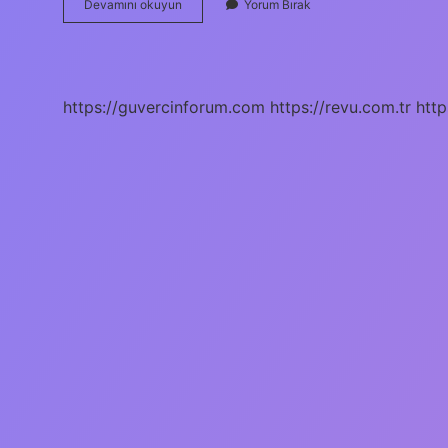
Ankaradan
Devamını okuyun
Yorum Bırak
Erzurum
Bileti
Ne
Kadar
https://guvercinforum.com
https://revu.com.tr
http