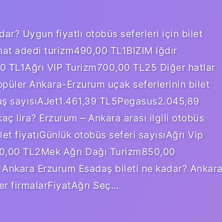
ar? Uygun fiyatlı otobüs seferleri için bilet
yahat adedi turizm490,00 TL1BIZIM Iğdır
TL1Ağrı VIP Turizm700,00 TL25 Diğer hatlar
püler Ankara-Erzurum uçak seferlerinin bilet
uçuş sayısıAJet1.461,39 TL5Pegasus2.045,89
ç lira? Erzurum – Ankara arası ilgili otobüs
ilet fiyatıGünlük otobüs seferi sayısıAğrı Vip
0,00 TL2Mek Ağrı Dağı Turizm850,00
Ankara Erzurum Esadaş bileti ne kadar? Ankar
er firmalarFiyatAğrı Seç…