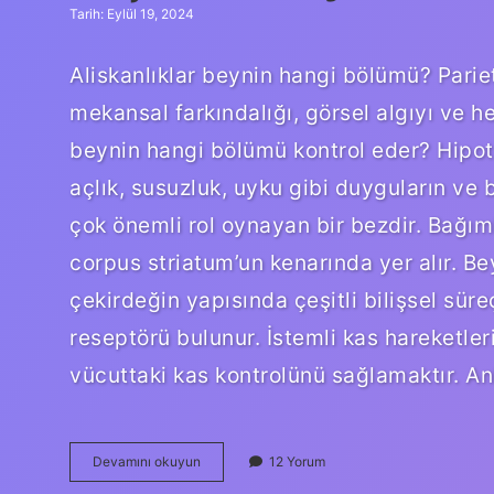
Tarih: Eylül 19, 2024
Aliskanlıklar beynin hangi bölümü? Parieta
mekansal farkındalığı, görsel algıyı ve he
beynin hangi bölümü kontrol eder? Hipot
açlık, susuzluk, uyku gibi duyguların v
çok önemli rol oynayan bir bezdir. Bağı
corpus striatum’un kenarında yer alır. Be
çekirdeğin yapısında çeşitli bilişsel sür
reseptörü bulunur. İstemli kas hareketle
vücuttaki kas kontrolünü sağlamaktır. 
Alışkanlık
Devamını okuyun
12 Yorum
Beynin