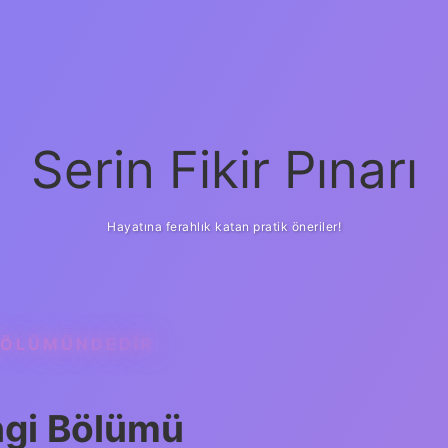
Serin Fikir Pınarı
Hayatına ferahlık katan pratik öneriler!
BÖLÜMÜNDEDIR
ngi Bölümü