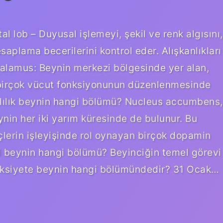
l lob – Duyusal işlemeyi, şekil ve renk algısını,
saplama becerilerini kontrol eder. Alışkanlıkları
alamus: Beynin merkezi bölgesinde yer alan,
e birçok vücut fonksiyonunun düzenlenmesinde
mlılık beynin hangi bölümü? Nucleus accumbens,
ynin her iki yarım küresinde de bulunur. Bu
eçlerin işleyişinde rol oynayan birçok dopamin
ri beynin hangi bölümü? Beyinciğin temel görevi
Anksiyete beynin hangi bölümündedir? 31 Ocak…