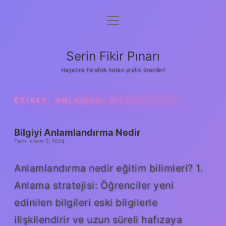
menüyü
Gizlilik Politikası
aç
Hakkımızda
Serin Fikir Pınarı
Yasal Uyarı
Hayatına ferahlık katan pratik öneriler!
ETIKET:
ANLAMSAL BILEŞEN NEDIR
Bilgiyi Anlamlandırma Nedir
Tarih: Kasım 5, 2024
Anlamlandırma nedir eğitim bilimleri? 1.
Anlama stratejisi: Öğrenciler yeni
edinilen bilgileri eski bilgilerle
ilişkilendirir ve uzun süreli hafızaya