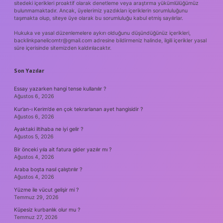
sitedeki içerikleri proaktif olarak denetleme veya araştırma yükümlülüğümüz
bulunmamaktadır. Ancak, üyelerimiz yazdıkları içeriklerin sorumluluğunu
taşımakta olup, siteye üye olarak bu sorumluluğu kabul etmiş sayılırlar.
Hukuka ve yasal düzenlemelere aykırı olduğunu düşündüğünüz içerikleri,
backlinkpanelicomtr@gmail.com
adresine bildirmeniz halinde, ilgili içerikler yasal
süre içerisinde sitemizden kaldırılacaktır.
Son Yazılar
Essay yazarken hangi tense kullanılır ?
Ağustos 6, 2026
Kur’an-ı Kerim’de en çok tekrarlanan ayet hangisidir ?
Ağustos 6, 2026
Ayaktaki iltihaba ne iyi gelir ?
Ağustos 5, 2026
Bir önceki yıla ait fatura gider yazılır mı ?
Ağustos 4, 2026
Araba boşta nasıl çalıştırılır ?
Ağustos 4, 2026
Yüzme ile vücut gelişir mi ?
Temmuz 29, 2026
Küpesiz kurbanlık olur mu ?
Temmuz 27, 2026