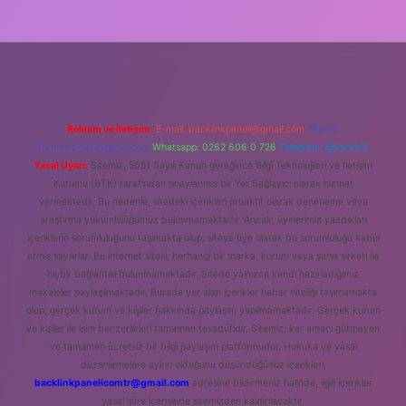
Reklam ve İletişim:
E-mail:
backlinkpaneli@gmail.com
Teams:
forumhizmeti@gmail.com
Whatsapp: 0262 606 0 726
Telegram: @karabul
Yasal Uyarı:
Sitemiz, 5651 Sayılı Kanun gereğince Bilgi Teknolojileri ve İletişim
Kurumu (BTK) tarafından onaylanmış bir Yer Sağlayıcı olarak hizmet
vermektedir. Bu nedenle, sitedeki içerikleri proaktif olarak denetleme veya
araştırma yükümlülüğümüz bulunmamaktadır. Ancak, üyelerimiz yazdıkları
içeriklerin sorumluluğunu taşımakta olup, siteye üye olarak bu sorumluluğu kabul
etmiş sayılırlar. Bu internet sitesi, herhangi bir marka, kurum veya şahıs şirketi ile
hiçbir bağlantısı bulunmamaktadır. Sitede yalnızca kendi hazırladığımız
makaleler paylaşılmaktadır. Burada yer alan içerikler haber niteliği taşımamakta
olup, gerçek kurum ve kişiler hakkında paylaşım yapılmamaktadır. Gerçek kurum
ve kişiler ile isim benzerlikleri tamamen tesadüfidir. Sitemiz, kar amacı gütmeyen
ve tamamen ücretsiz bir bilgi paylaşım platformudur. Hukuka ve yasal
düzenlemelere aykırı olduğunu düşündüğünüz içerikleri,
backlinkpanelicomtr@gmail.com
adresine bildirmeniz halinde, ilgili içerikler
yasal süre içerisinde sitemizden kaldırılacaktır.