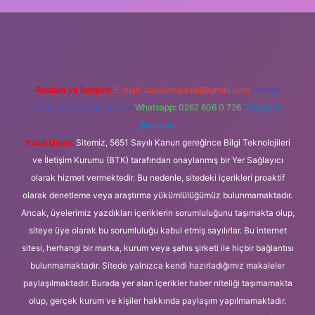
s://ilbet.casino/
Reklam ve İletişim:
E-mail:
backlinkpaneli@gmail.com
Teams:
forumhizmeti@gmail.com
Whatsapp: 0262 606 0 726
Telegram:
@karabul
Yasal Uyarı:
Sitemiz, 5651 Sayılı Kanun gereğince Bilgi Teknolojileri
ve İletişim Kurumu (BTK) tarafından onaylanmış bir Yer Sağlayıcı
olarak hizmet vermektedir. Bu nedenle, sitedeki içerikleri proaktif
olarak denetleme veya araştırma yükümlülüğümüz bulunmamaktadır.
Ancak, üyelerimiz yazdıkları içeriklerin sorumluluğunu taşımakta olup,
siteye üye olarak bu sorumluluğu kabul etmiş sayılırlar. Bu internet
sitesi, herhangi bir marka, kurum veya şahıs şirketi ile hiçbir bağlantısı
bulunmamaktadır. Sitede yalnızca kendi hazırladığımız makaleler
paylaşılmaktadır. Burada yer alan içerikler haber niteliği taşımamakta
olup, gerçek kurum ve kişiler hakkında paylaşım yapılmamaktadır.