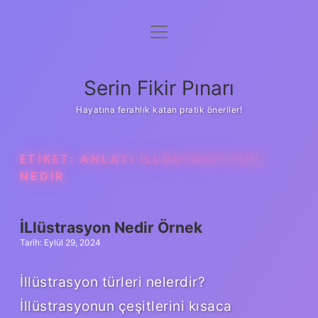
menüyü
Gizlilik Politikası
aç
Hakkımızda
Serin Fikir Pınarı
Yasal Uyarı
Hayatına ferahlık katan pratik öneriler!
ETIKET:
ANLATI ILLÜSTRASYONU
NEDIR
İLlüstrasyon Nedir Örnek
Tarih: Eylül 29, 2024
İllüstrasyon türleri nelerdir?
İllüstrasyonun çeşitlerini kısaca