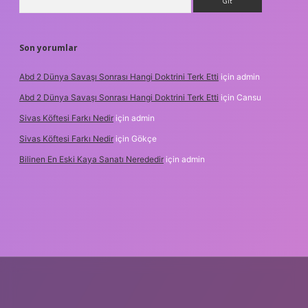
Son yorumlar
Abd 2 Dünya Savaşı Sonrası Hangi Doktrini Terk Etti
için
admin
Abd 2 Dünya Savaşı Sonrası Hangi Doktrini Terk Etti
için
Cansu
Sivas Köftesi Farkı Nedir
için
admin
Sivas Köftesi Farkı Nedir
için
Gökçe
Bilinen En Eski Kaya Sanatı Nerededir
için
admin
s://ilbet.casino/