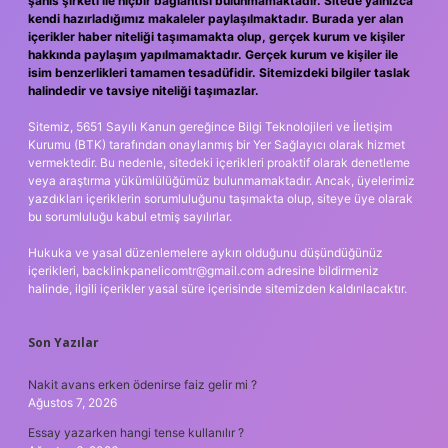
şahıs şirketi ile hiçbir bağlantısı bulunmamaktadır. Sitede yalnızca
kendi hazırladığımız makaleler paylaşılmaktadır. Burada yer alan
içerikler haber niteliği taşımamakta olup, gerçek kurum ve kişiler
hakkında paylaşım yapılmamaktadır. Gerçek kurum ve kişiler ile
isim benzerlikleri tamamen tesadüfidir. Sitemizdeki bilgiler taslak
halindedir ve tavsiye niteliği taşımazlar.
Sitemiz, 5651 Sayılı Kanun gereğince Bilgi Teknolojileri ve İletişim
Kurumu (BTK) tarafından onaylanmış bir Yer Sağlayıcı olarak hizmet
vermektedir. Bu nedenle, sitedeki içerikleri proaktif olarak denetleme
veya araştırma yükümlülüğümüz bulunmamaktadır. Ancak, üyelerimiz
yazdıkları içeriklerin sorumluluğunu taşımakta olup, siteye üye olarak
bu sorumluluğu kabul etmiş sayılırlar.
Hukuka ve yasal düzenlemelere aykırı olduğunu düşündüğünüz
içerikleri,
backlinkpanelicomtr@gmail.com
adresine bildirmeniz
halinde, ilgili içerikler yasal süre içerisinde sitemizden kaldırılacaktır.
Son Yazılar
Nakit avans erken ödenirse faiz gelir mi ?
Ağustos 7, 2026
Essay yazarken hangi tense kullanılır ?