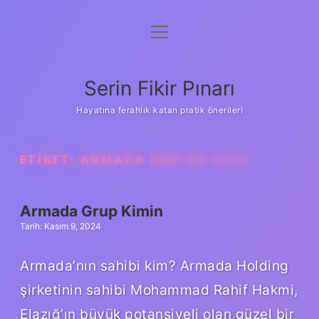
menüyü
Gizlilik Politikası
aç
Hakkımızda
Serin Fikir Pınarı
Yasal Uyarı
Hayatına ferahlık katan pratik öneriler!
ETIKET:
ARMADA ISMI NE OLDU
Armada Grup Kimin
Tarih: Kasım 9, 2024
Armada’nın sahibi kim? Armada Holding
şirketinin sahibi Mohammad Rahif Hakmi,
Elazığ’ın büyük potansiyeli olan güzel bir