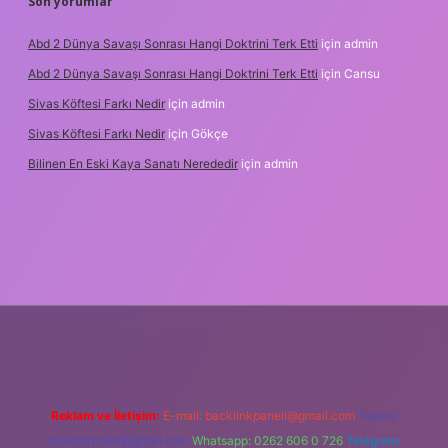
Son yorumlar
Abd 2 Dünya Savaşı Sonrası Hangi Doktrini Terk Etti
için
admin
Abd 2 Dünya Savaşı Sonrası Hangi Doktrini Terk Etti
için
Cansu
Sivas Köftesi Farkı Nedir
için
admin
Sivas Köftesi Farkı Nedir
için
Gökçe
Bilinen En Eski Kaya Sanatı Nerededir
için
admin
https://ilbet.casino/
Reklam ve İletişim:
E-mail:
backlinkpaneli@gmail.com
Teams:
forumhizmeti@gmail.com
Whatsapp: 0262 606 0 726
Telegram: