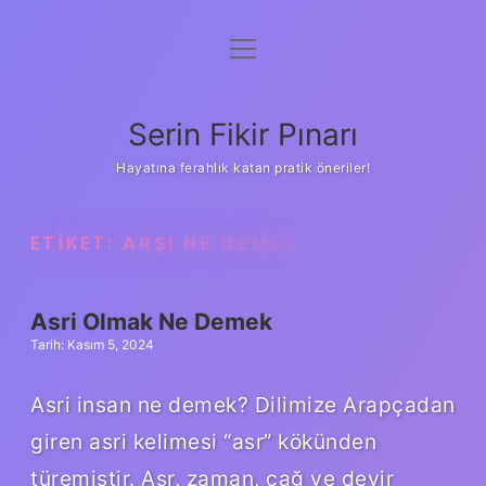
menüyü
Gizlilik Politikası
aç
Hakkımızda
Serin Fikir Pınarı
Yasal Uyarı
Hayatına ferahlık katan pratik öneriler!
ETIKET:
ARŞI NE DEMEK
Asri Olmak Ne Demek
Tarih: Kasım 5, 2024
Asri insan ne demek? Dilimize Arapçadan
giren asri kelimesi “asr” kökünden
türemiştir. Asr, zaman, çağ ve devir