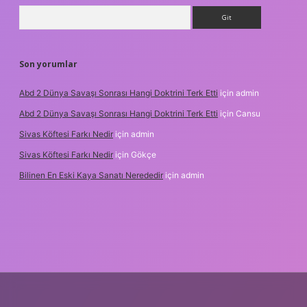
Arama
Son yorumlar
Abd 2 Dünya Savaşı Sonrası Hangi Doktrini Terk Etti
için
admin
Abd 2 Dünya Savaşı Sonrası Hangi Doktrini Terk Etti
için
Cansu
Sivas Köftesi Farkı Nedir
için
admin
Sivas Köftesi Farkı Nedir
için
Gökçe
Bilinen En Eski Kaya Sanatı Nerededir
için
admin
ps://ilbet.casino/