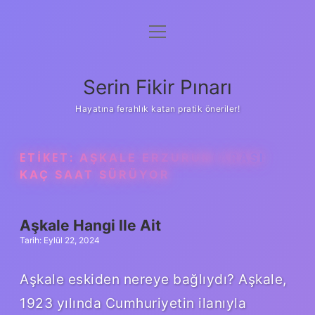
menüyü
Gizlilik Politikası
aç
Hakkımızda
Serin Fikir Pınarı
Yasal Uyarı
Hayatına ferahlık katan pratik öneriler!
ETIKET:
AŞKALE ERZURUM ARASI
KAÇ SAAT SÜRÜYOR
Aşkale Hangi Ile Ait
Tarih: Eylül 22, 2024
Aşkale eskiden nereye bağlıydı? Aşkale,
1923 yılında Cumhuriyetin ilanıyla