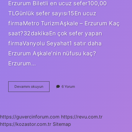
Erzurum Biletli en ucuz sefer100,00
TLGünlük sefer sayısı15En ucuz
firmaMetro TurizmAşkale – Erzurum Kaç
saat?32dakikaEn çok sefer yapan
firmaVanyolu Seyahat1 satır daha
Erzurum Aşkale’nin nüfusu kaç?
Erzurum…
Aşkale
Devamını okuyun
6 Yorum
Hangi
Ile
Ait
https://guvercinforum.com
https://revu.com.tr
https://kozastor.com.tr
Sitemap