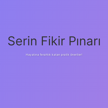
Serin Fikir Pınarı
Hayatına ferahlık katan pratik öneriler!