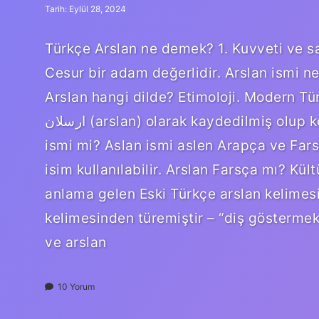
Tarih: Eylül 28, 2024
Türkçe Arslan ne demek? 1. Kuvveti ve sal
Cesur bir adam değerlidir. Arslan ismi ne
Arslan hangi dilde? Etimoloji. Modern Tü
ارسلان (arslan) olarak kaydedilmiş olup kökeni Eski Türkçeye dayanmaktadır. Aslan Türk
ismi mi? Aslan ismi aslen Arapça ve Far
isim kullanılabilir. Arslan Farsça mı? Kül
anlama gelen Eski Türkçe arslan kelimes
kelimesinden türemiştir – “diş göstermek
ve arslan
10 Yorum