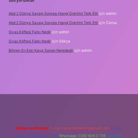
Son yorumlar
Abd 2 Dünya Savaşı Sonrası Hangi Doktrini Terk Etti
için
admin
Abd 2 Dünya Savaşı Sonrası Hangi Doktrini Terk Etti
için
Cansu
Sivas Köftesi Farkı Nedir
için
admin
Sivas Köftesi Farkı Nedir
için
Gökçe
Bilinen En Eski Kaya Sanatı Nerededir
için
admin
tps://ilbet.casino/
Reklam ve İletişim:
E-mail:
backlinkpaneli@gmail.com
Teams:
forumhizmeti@gmail.com
Whatsapp: 0262 606 0 726
Telegram: