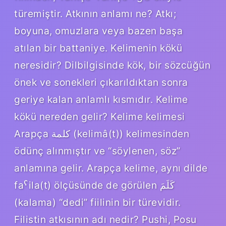
türemiştir. Atkının anlamı ne? Atkı;
boyuna, omuzlara veya bazen başa
atılan bir battaniye. Kelimenin kökü
neresidir? Dilbilgisinde kök, bir sözcüğün
önek ve sonekleri çıkarıldıktan sonra
geriye kalan anlamlı kısmıdır. Kelime
kökü nereden gelir? Kelime kelimesi
Arapça كلمة (kelimâ(t)) kelimesinden
ödünç alınmıştır ve “söylenen, söz”
anlamına gelir. Arapça kelime, aynı dilde
faˁila(t) ölçüsünde de görülen كَلَمَ
(kalama) “dedi” fiilinin bir türevidir.
Filistin atkısının adı nedir? Pushi, Posu