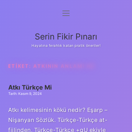
menüyü
Gizlilik Politikası
aç
Hakkımızda
Serin Fikir Pınarı
Yasal Uyarı
Hayatına ferahlık katan pratik öneriler!
ETIKET:
ATKININ ANLAMI NE
Atkı Türkçe Mi
Tarih: Kasım 9, 2024
Atkı kelimesinin kökü nedir? Eşarp –
Nişanyan Sözlük. Türkçe-Türkçe at-
fiilinden, Türkçe-Türkçe +gU ekiyle