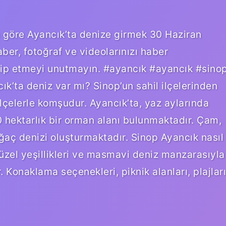
a göre Ayancık’ta denize girmek 30 Haziran
aber, fotoğraf ve videolarınızı haber
akip etmeyi unutmayın. #ayancık #ayancık #sino
k’ta deniz var mı? Sinop’un sahil ilçelerinden
 ilçelerle komşudur. Ayancık’ta, yaz aylarında
 hektarlık bir orman alanı bulunmaktadır. Çam,
ğaç denizi oluşturmaktadır. Sinop Ayancık nasıl
üzel yeşillikleri ve masmavi deniz manzarasıyla
. Konaklama seçenekleri, piknik alanları, plajları