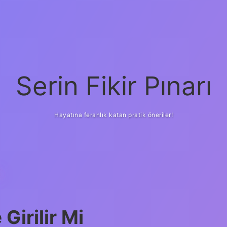
Serin Fikir Pınarı
Hayatına ferahlık katan pratik öneriler!
I
Girilir Mi