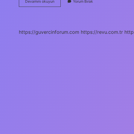
Sinop
Devamını okuyun
Yorum Bırak
Ayancık
Denize
Girilir
Mi
https://guvercinforum.com
https://revu.com.tr
http