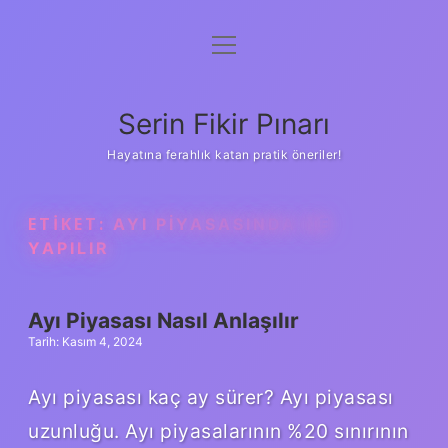
menüyü
Gizlilik Politikası
aç
Hakkımızda
Serin Fikir Pınarı
Yasal Uyarı
Hayatına ferahlık katan pratik öneriler!
ETIKET:
AYI PIYASASINDA NE
YAPILIR
Ayı Piyasası Nasıl Anlaşılır
Tarih: Kasım 4, 2024
Ayı piyasası kaç ay sürer? Ayı piyasası
uzunluğu. Ayı piyasalarının %20 sınırının