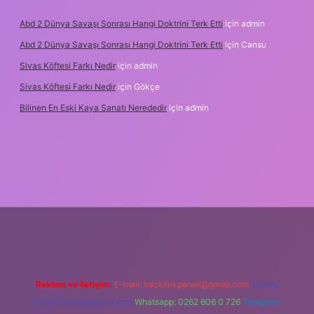
Abd 2 Dünya Savaşı Sonrası Hangi Doktrini Terk Etti
için
admin
Abd 2 Dünya Savaşı Sonrası Hangi Doktrini Terk Etti
için
Cansu
Sivas Köftesi Farkı Nedir
için
admin
Sivas Köftesi Farkı Nedir
için
Gökçe
Bilinen En Eski Kaya Sanatı Nerededir
için
admin
tps://ilbet.casino/
Reklam ve İletişim:
E-mail:
backlinkpaneli@gmail.com
Teams:
forumhizmeti@gmail.com
Whatsapp: 0262 606 0 726
Telegram: