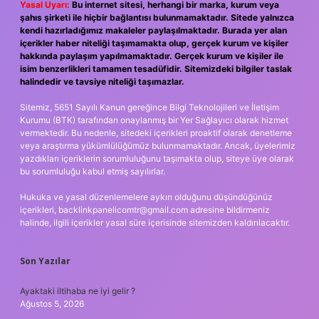
Yasal Uyarı:
Bu internet sitesi, herhangi bir marka, kurum veya
şahıs şirketi ile hiçbir bağlantısı bulunmamaktadır. Sitede yalnızca
kendi hazırladığımız makaleler paylaşılmaktadır. Burada yer alan
içerikler haber niteliği taşımamakta olup, gerçek kurum ve kişiler
hakkında paylaşım yapılmamaktadır. Gerçek kurum ve kişiler ile
isim benzerlikleri tamamen tesadüfidir. Sitemizdeki bilgiler taslak
halindedir ve tavsiye niteliği taşımazlar.
Sitemiz, 5651 Sayılı Kanun gereğince Bilgi Teknolojileri ve İletişim
Kurumu (BTK) tarafından onaylanmış bir Yer Sağlayıcı olarak hizmet
vermektedir. Bu nedenle, sitedeki içerikleri proaktif olarak denetleme
veya araştırma yükümlülüğümüz bulunmamaktadır. Ancak, üyelerimiz
yazdıkları içeriklerin sorumluluğunu taşımakta olup, siteye üye olarak
bu sorumluluğu kabul etmiş sayılırlar.
Hukuka ve yasal düzenlemelere aykırı olduğunu düşündüğünüz
içerikleri,
backlinkpanelicomtr@gmail.com
adresine bildirmeniz
halinde, ilgili içerikler yasal süre içerisinde sitemizden kaldırılacaktır.
Son Yazılar
Ayaktaki iltihaba ne iyi gelir ?
Ağustos 5, 2026