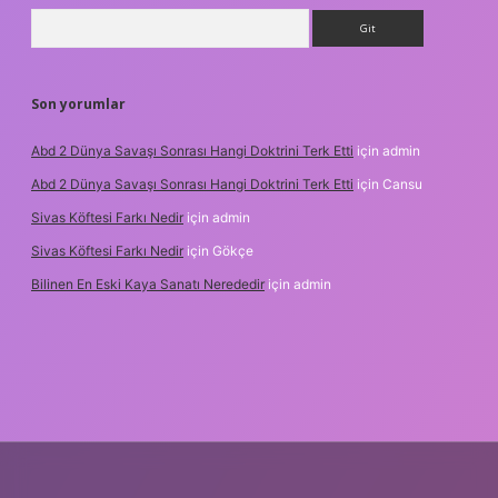
Arama
Son yorumlar
Abd 2 Dünya Savaşı Sonrası Hangi Doktrini Terk Etti
için
admin
Abd 2 Dünya Savaşı Sonrası Hangi Doktrini Terk Etti
için
Cansu
Sivas Köftesi Farkı Nedir
için
admin
Sivas Köftesi Farkı Nedir
için
Gökçe
Bilinen En Eski Kaya Sanatı Nerededir
için
admin
://ilbet.casino/