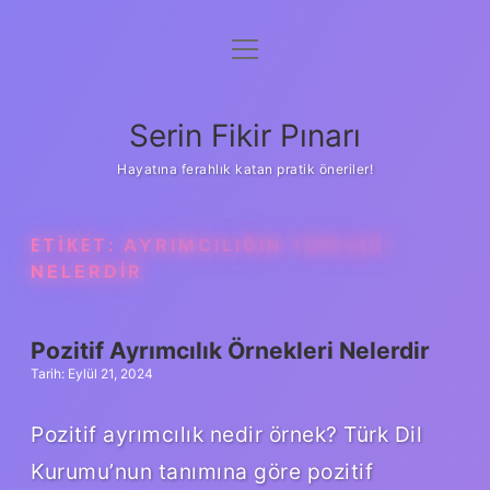
menüyü
Gizlilik Politikası
aç
Hakkımızda
Serin Fikir Pınarı
Yasal Uyarı
Hayatına ferahlık katan pratik öneriler!
ETIKET:
AYRIMCILIĞIN TÜRLERI
NELERDIR
Pozitif Ayrımcılık Örnekleri Nelerdir
Tarih: Eylül 21, 2024
Pozitif ayrımcılık nedir örnek? Türk Dil
Kurumu’nun tanımına göre pozitif