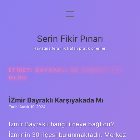
menüyü
Gizlilik Politikası
aç
Hakkımızda
Serin Fikir Pınarı
Yasal Uyarı
Hayatına ferahlık katan pratik öneriler!
ETIKET:
BAYRAKLI NE ZAMAN ILÇE
OLDU
İZmir Bayraklı Karşıyakada Mı
Tarih: Aralık 19, 2024
İzmir Bayraklı hangi ilçeye bağlıdır?
İzmir’in 30 ilçesi bulunmaktadır. Merkez