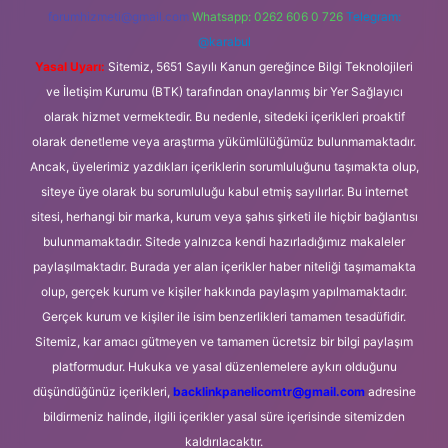
forumhizmeti@gmail.com
Whatsapp: 0262 606 0 726
Telegram:
@karabul
Yasal Uyarı:
Sitemiz, 5651 Sayılı Kanun gereğince Bilgi Teknolojileri
ve İletişim Kurumu (BTK) tarafından onaylanmış bir Yer Sağlayıcı
olarak hizmet vermektedir. Bu nedenle, sitedeki içerikleri proaktif
olarak denetleme veya araştırma yükümlülüğümüz bulunmamaktadır.
Ancak, üyelerimiz yazdıkları içeriklerin sorumluluğunu taşımakta olup,
siteye üye olarak bu sorumluluğu kabul etmiş sayılırlar. Bu internet
sitesi, herhangi bir marka, kurum veya şahıs şirketi ile hiçbir bağlantısı
bulunmamaktadır. Sitede yalnızca kendi hazırladığımız makaleler
paylaşılmaktadır. Burada yer alan içerikler haber niteliği taşımamakta
olup, gerçek kurum ve kişiler hakkında paylaşım yapılmamaktadır.
Gerçek kurum ve kişiler ile isim benzerlikleri tamamen tesadüfidir.
Sitemiz, kar amacı gütmeyen ve tamamen ücretsiz bir bilgi paylaşım
platformudur. Hukuka ve yasal düzenlemelere aykırı olduğunu
düşündüğünüz içerikleri,
backlinkpanelicomtr@gmail.com
adresine
bildirmeniz halinde, ilgili içerikler yasal süre içerisinde sitemizden
kaldırılacaktır.