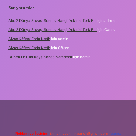
Son yorumlar
Abd 2 Dünya Savaşı Sonrası Hangi Doktrini Terk Etti
için
admin
Abd 2 Dünya Savaşı Sonrası Hangi Doktrini Terk Etti
için
Cansu
Sivas Köftesi Farkı Nedir
için
admin
Sivas Köftesi Farkı Nedir
için
Gökçe
Bilinen En Eski Kaya Sanatı Nerededir
için
admin
s://ilbet.casino/
Reklam ve İletişim:
E-mail:
backlinkpaneli@gmail.com
Teams: