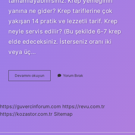
tamamlayabilirsiniz. Krep yemeğinin
yanına ne gider? Krep tariflerine çok
yakışan 14 pratik ve lezzetli tarif. Krep
neyle servis edilir? (Bu şekilde 6-7 krep
elde edeceksiniz. İsterseniz oranı iki
veya üç…
Beşamel
Devamını okuyun
Yorum Bırak
Soslu
Tavuklu
Krep
Yanına
Ne
https://guvercinforum.com
https://revu.com.tr
Gider
https://kozastor.com.tr
Sitemap