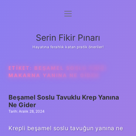
menüyü
Gizlilik Politikası
aç
Hakkımızda
Serin Fikir Pınarı
Yasal Uyarı
Hayatına ferahlık katan pratik öneriler!
ETIKET:
BEŞAMEL SOSLU FIRIN
MAKARNA YANINA NE GIDER
Beşamel Soslu Tavuklu Krep Yanına
Ne Gider
Tarih: Aralık 28, 2024
Krepli beşamel soslu tavuğun yanına ne