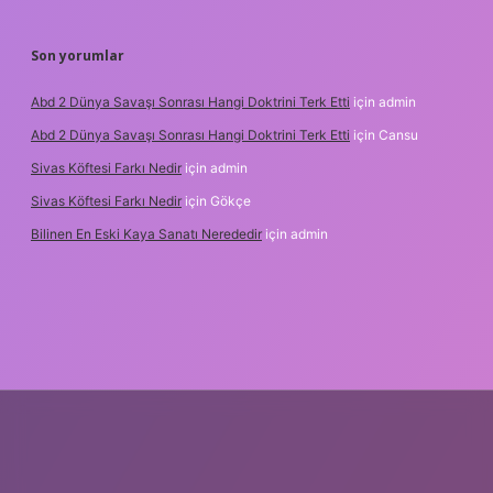
Son yorumlar
Abd 2 Dünya Savaşı Sonrası Hangi Doktrini Terk Etti
için
admin
Abd 2 Dünya Savaşı Sonrası Hangi Doktrini Terk Etti
için
Cansu
Sivas Köftesi Farkı Nedir
için
admin
Sivas Köftesi Farkı Nedir
için
Gökçe
Bilinen En Eski Kaya Sanatı Nerededir
için
admin
s://ilbet.casino/