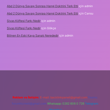
Abd 2 Dünya Savaşı Sonrası Hangi Doktrini Terk Etti
için
admin
Abd 2 Dünya Savaşı Sonrası Hangi Doktrini Terk Etti
için
Cansu
Sivas Köftesi Farkı Nedir
için
admin
Sivas Köftesi Farkı Nedir
için
Gökçe
Bilinen En Eski Kaya Sanatı Nerededir
için
admin
ps://ilbet.casino/
Reklam ve İletişim:
E-mail:
backlinkpaneli@gmail.com
Teams:
forumhizmeti@gmail.com
Whatsapp: 0262 606 0 726
Telegram:
@karabul