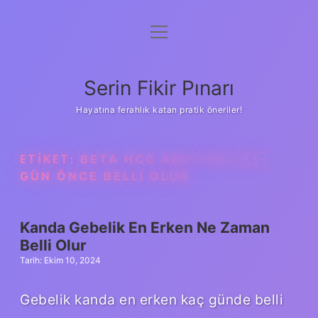
menüyü
Gizlilik Politikası
aç
Hakkımızda
Serin Fikir Pınarı
Yasal Uyarı
Hayatına ferahlık katan pratik öneriler!
ETIKET:
BETA HCG ADETTEN KAÇ
GÜN ÖNCE BELLI OLUR
Kanda Gebelik En Erken Ne Zaman
Belli Olur
Tarih: Ekim 10, 2024
Gebelik kanda en erken kaç günde belli