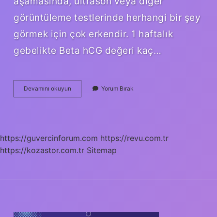
aşamasında, ultrason veya diğer
görüntüleme testlerinde herhangi bir şey
görmek için çok erkendir. 1 haftalık
gebelikte Beta hCG değeri kaç…
Kanda
Devamını okuyun
Yorum Bırak
Gebelik
En
Erken
Ne
Zaman
https://guvercinforum.com
https://revu.com.tr
Belli
https://kozastor.com.tr
Olur
Sitemap
SIDEBAR