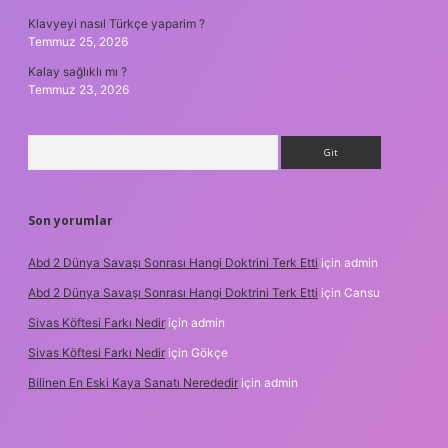
Klavyeyi nasıl Türkçe yaparim ?
Temmuz 25, 2026
Kalay sağlıklı mı ?
Temmuz 23, 2026
Arama
Son yorumlar
Abd 2 Dünya Savaşı Sonrası Hangi Doktrini Terk Etti
için
admin
Abd 2 Dünya Savaşı Sonrası Hangi Doktrini Terk Etti
için
Cansu
Sivas Köftesi Farkı Nedir
için
admin
Sivas Köftesi Farkı Nedir
için
Gökçe
Bilinen En Eski Kaya Sanatı Nerededir
için
admin