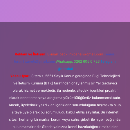
//ilbet.casino/
Reklam ve İletişim:
E-mail:
backlinkpaneli@gmail.com
Teams:
forumhizmeti@gmail.com
Whatsapp: 0262 606 0 726
Telegram:
@karabul
Yasal Uyarı:
Sitemiz, 5651 Sayılı Kanun gereğince Bilgi Teknolojileri
ve İletişim Kurumu (BTK) tarafından onaylanmış bir Yer Sağlayıcı
olarak hizmet vermektedir. Bu nedenle, sitedeki içerikleri proaktif
olarak denetleme veya araştırma yükümlülüğümüz bulunmamaktadır.
Ancak, üyelerimiz yazdıkları içeriklerin sorumluluğunu taşımakta olup,
siteye üye olarak bu sorumluluğu kabul etmiş sayılırlar. Bu internet
sitesi, herhangi bir marka, kurum veya şahıs şirketi ile hiçbir bağlantısı
bulunmamaktadır. Sitede yalnızca kendi hazırladığımız makaleler