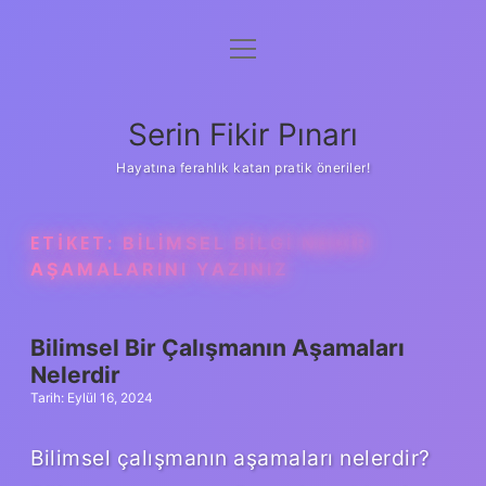
menüyü
Gizlilik Politikası
aç
Hakkımızda
Serin Fikir Pınarı
Yasal Uyarı
Hayatına ferahlık katan pratik öneriler!
ETIKET:
BILIMSEL BILGI NEDIR
AŞAMALARINI YAZINIZ
Bilimsel Bir Çalışmanın Aşamaları
Nelerdir
Tarih: Eylül 16, 2024
Bilimsel çalışmanın aşamaları nelerdir?