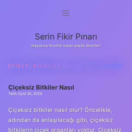
menüyü
Gizlilik Politikası
aç
Hakkımızda
Serin Fikir Pınarı
Yasal Uyarı
Hayatına ferahlık katan pratik öneriler!
ETIKET:
BITKILER NASIL TEPKI VERIR
Çiçeksiz Bitkiler Nasıl
Tarih: Eylül 20, 2024
Çiçeksiz bitkiler nasıl olur? Öncelikle,
adından da anlaşılacağı gibi, çiçeksiz
bitkilerin çiçek organları yoktur. Çiçeksiz