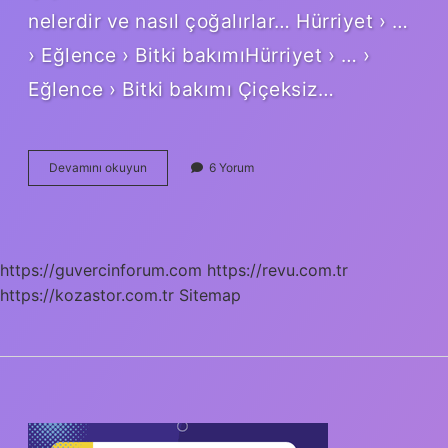
nelerdir ve nasıl çoğalırlar… Hürriyet › …
› Eğlence › Bitki bakımıHürriyet › … ›
Eğlence › Bitki bakımı Çiçeksiz…
Çiçeksiz
Devamını okuyun
6 Yorum
Bitkiler
Nasıl
https://guvercinforum.com
https://revu.com.tr
https://kozastor.com.tr
Sitemap
SIDEBAR