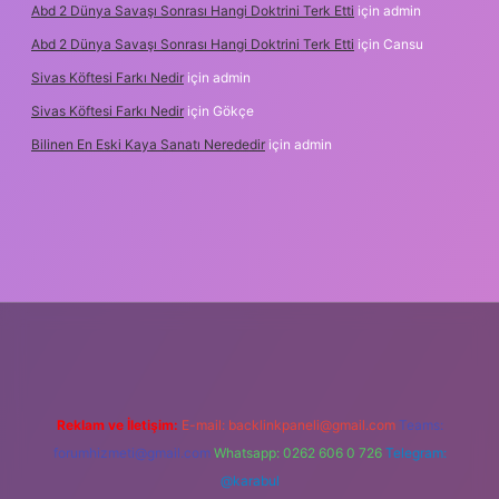
Abd 2 Dünya Savaşı Sonrası Hangi Doktrini Terk Etti
için
admin
Abd 2 Dünya Savaşı Sonrası Hangi Doktrini Terk Etti
için
Cansu
Sivas Köftesi Farkı Nedir
için
admin
Sivas Köftesi Farkı Nedir
için
Gökçe
Bilinen En Eski Kaya Sanatı Nerededir
için
admin
ino/
Reklam ve İletişim:
E-mail:
backlinkpaneli@gmail.com
Teams:
forumhizmeti@gmail.com
Whatsapp: 0262 606 0 726
Telegram:
@karabul