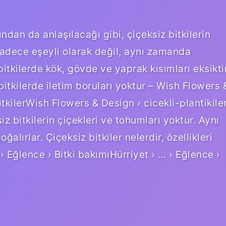
ından da anlaşılacağı gibi, çiçeksiz bitkilerin
 sadece eşeyli olarak değil, aynı zamanda
bitkilerde kök, gövde ve yaprak kısımları eksikti
itkilerde iletim boruları yoktur – Wish Flowers 
kilerWish Flowers & Design › cicekli-plantikile
iz bitkilerin çiçekleri ve tohumları yoktur. Aynı
ğalırlar. Çiçeksiz bitkiler nelerdir, özellikleri
 › Eğlence › Bitki bakımıHürriyet › … › Eğlence ›