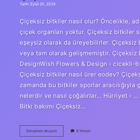
Tarih: Eylül 20, 2024
Çiçeksiz bitkiler nasıl olur? Öncelikle, ad
çiçek organları yoktur. Çiçeksiz bitkiler
eşeysiz olarak da üreyebilirler. Çiçeksiz 
veya tam olarak gelişmemiştir. Çiçeksiz b
DesignWish Flowers & Design › cicekli-bit
Çiçeksiz bitkiler nasıl ürer eodev? Çiçeks
zamanda bu bitkiler sporlar aracılığıyla ço
nelerdir ve nasıl çoğalırlar… Hürriyet › …
Bitki bakımı Çiçeksiz…
Çiçeksiz
Devamını okuyun
6 Yorum
Bitkiler