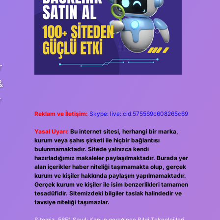
r
&
r
Reklam ve İletişim:
Skype: live:.cid.575569c608265c69
Yasal Uyarı:
Bu internet sitesi, herhangi bir marka,
kurum veya şahıs şirketi ile hiçbir bağlantısı
bulunmamaktadır. Sitede yalnızca kendi
hazırladığımız makaleler paylaşılmaktadır. Burada yer
alan içerikler haber niteliği taşımamakta olup, gerçek
kurum ve kişiler hakkında paylaşım yapılmamaktadır.
Gerçek kurum ve kişiler ile isim benzerlikleri tamamen
tesadüfidir. Sitemizdeki bilgiler taslak halindedir ve
tavsiye niteliği taşımazlar.
Sitemiz, 5651 Sayılı Kanun gereğince Bilgi Teknolojileri