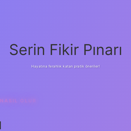
Serin Fikir Pınarı
Hayatına ferahlık katan pratik öneriler!
 NASIL OLUR
l