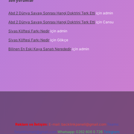
Son yorumlar
Abd 2 Dünya Savaşı Sonrası Hangi Doktrini Terk Etti
için
admin
Abd 2 Dünya Savaşı Sonrası Hangi Doktrini Terk Etti
için
Cansu
Sivas Köftesi Farkı Nedir
için
admin
Sivas Köftesi Farkı Nedir
için
Gökçe
Bilinen En Eski Kaya Sanatı Nerededir
için
admin
//ilbet.casino/
Reklam ve İletişim:
E-mail:
backlinkpaneli@gmail.com
Teams:
forumhizmeti@gmail.com
Whatsapp: 0262 606 0 726
Telegram: