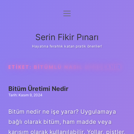
menüyü
Gizlilik Politikası
aç
Hakkımızda
Serin Fikir Pınarı
Yasal Uyarı
Hayatına ferahlık katan pratik öneriler!
ETIKET:
BITÜMLÜ NASIL UYGULANIR
Bitüm Üretimi Nedir
Tarih: Kasım 9, 2024
Bitüm nedir ne işe yarar? Uygulamaya
bağlı olarak bitüm, ham madde veya
karışım olarak kullanılabilir. Yollar, pistler,