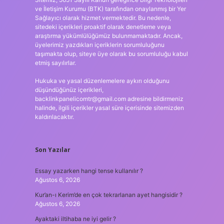
ve İletişim Kurumu (BTK) tarafından onaylanmış bir Yer
Sağlayıcı olarak hizmet vermektedir. Bu nedenle,
sitedeki içerikleri proaktif olarak denetleme veya
araştırma yükümlülüğümüz bulunmamaktadır. Ancak,
üyelerimiz yazdıkları içeriklerin sorumluluğunu
taşımakta olup, siteye üye olarak bu sorumluluğu kabul
etmiş sayılırlar.
Hukuka ve yasal düzenlemelere aykırı olduğunu
düşündüğünüz içerikleri,
backlinkpanelicomtr@gmail.com
adresine bildirmeniz
halinde, ilgili içerikler yasal süre içerisinde sitemizden
kaldırılacaktır.
Son Yazılar
Essay yazarken hangi tense kullanılır ?
Ağustos 6, 2026
Kur’an-ı Kerim’de en çok tekrarlanan ayet hangisidir ?
Ağustos 6, 2026
Ayaktaki iltihaba ne iyi gelir ?