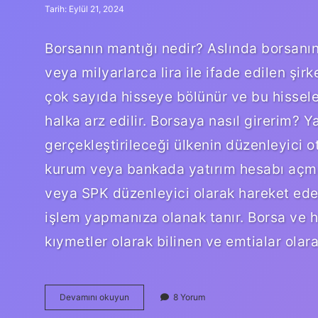
Tarih: Eylül 21, 2024
Borsanın mantığı nedir? Aslında borsanın
veya milyarlarca lira ile ifade edilen şir
çok sayıda hisseye bölünür ve bu hisseler 
halka arz edilir. Borsaya nasıl girerim? Y
gerçekleştirileceği ülkenin düzenleyici ot
kurum veya bankada yatırım hesabı açmal
veya SPK düzenleyici olarak hareket eder
işlem yapmanıza olanak tanır. Borsa ve h
kıymetler olarak bilinen ve emtialar ola
Yatırım
Devamını okuyun
8 Yorum
Borsası