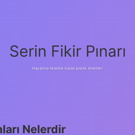
Serin Fikir Pınarı
Hayatına ferahlık katan pratik öneriler!
arı Nelerdir