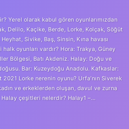
dir? Yerel olarak kabul gören oyunlarımızdan
ak, Delilo, Kaçike, Berde, Lorke, Kolçak, Söğüt
 Heyhat, Sivike, Baş, Sinsin, Kına havası
i halk oyunları vardır? Hora: Trakya, Güney
ler Bölgesi, Batı Akdeniz. Halay: Doğu ve
doğusu. Bar: Kuzeydoğu Anadolu. Kafkaslar:
2021 Lorke nerenin oyunu? Urfa’nın Siverek
, kadın ve erkeklerden oluşan, davul ve zurna
 Halay çeşitleri nelerdir? Halay1 –…