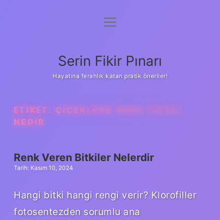
menüyü
Gizlilik Politikası
aç
Hakkımızda
Serin Fikir Pınarı
Yasal Uyarı
Hayatına ferahlık katan pratik öneriler!
ETIKET:
ÇIÇEKLERE RENK VEREN
NEDIR
Renk Veren Bitkiler Nelerdir
Tarih: Kasım 10, 2024
Hangi bitki hangi rengi verir? Klorofiller
fotosentezden sorumlu ana