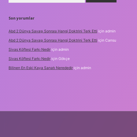
Son yorumlar
Abd 2 Dünya Savaşı Sonrası Hangi Doktrini Terk Etti
için
admin
Abd 2 Dünya Savaşı Sonrası Hangi Doktrini Terk Etti
için
Cansu
Sivas Köftesi Farkı Nedir
için
admin
Sivas Köftesi Farkı Nedir
için
Gökçe
Bilinen En Eski Kaya Sanatı Nerededir
için
admin
s://ilbet.casino/