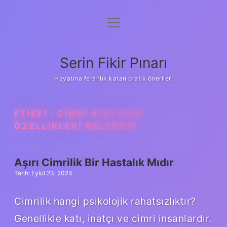
menüyü
Gizlilik Politikası
aç
Hakkımızda
Serin Fikir Pınarı
Yasal Uyarı
Hayatına ferahlık katan pratik öneriler!
ETIKET:
CIMRI KIŞILERIN
ÖZELLIKLERI NELERDIR
Aşırı Cimrilik Bir Hastalık Mıdır
Tarih: Eylül 23, 2024
Cimrilik hangi psikolojik rahatsızlıktır?
Genellikle katı, inatçı ve cimri insanlardır.