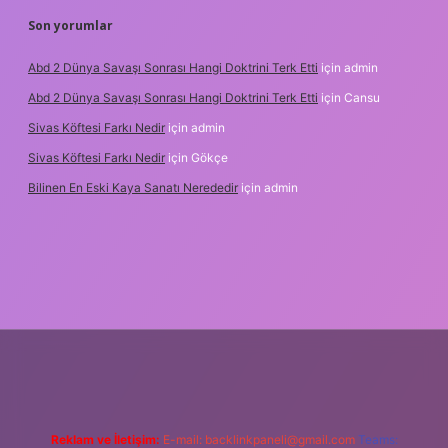
Son yorumlar
Abd 2 Dünya Savaşı Sonrası Hangi Doktrini Terk Etti
için
admin
Abd 2 Dünya Savaşı Sonrası Hangi Doktrini Terk Etti
için
Cansu
Sivas Köftesi Farkı Nedir
için
admin
Sivas Köftesi Farkı Nedir
için
Gökçe
Bilinen En Eski Kaya Sanatı Nerededir
için
admin
s://ilbet.casino/
Reklam ve İletişim:
E-mail:
backlinkpaneli@gmail.com
Teams: