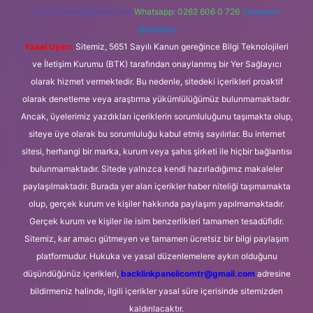
forumhizmeti@gmail.com
Whatsapp: 0262 606 0 726
Telegram:
@karabul
Yasal Uyarı:
Sitemiz, 5651 Sayılı Kanun gereğince Bilgi Teknolojileri
ve İletişim Kurumu (BTK) tarafından onaylanmış bir Yer Sağlayıcı
olarak hizmet vermektedir. Bu nedenle, sitedeki içerikleri proaktif
olarak denetleme veya araştırma yükümlülüğümüz bulunmamaktadır.
Ancak, üyelerimiz yazdıkları içeriklerin sorumluluğunu taşımakta olup,
siteye üye olarak bu sorumluluğu kabul etmiş sayılırlar. Bu internet
sitesi, herhangi bir marka, kurum veya şahıs şirketi ile hiçbir bağlantısı
bulunmamaktadır. Sitede yalnızca kendi hazırladığımız makaleler
paylaşılmaktadır. Burada yer alan içerikler haber niteliği taşımamakta
olup, gerçek kurum ve kişiler hakkında paylaşım yapılmamaktadır.
Gerçek kurum ve kişiler ile isim benzerlikleri tamamen tesadüfidir.
Sitemiz, kar amacı gütmeyen ve tamamen ücretsiz bir bilgi paylaşım
platformudur. Hukuka ve yasal düzenlemelere aykırı olduğunu
düşündüğünüz içerikleri,
backlinkpanelicomtr@gmail.com
adresine
bildirmeniz halinde, ilgili içerikler yasal süre içerisinde sitemizden
kaldırılacaktır.