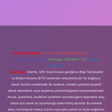
ps://ilbet.casino/
Reklam ve İletişim:
E-mail:
backlinkpaneli@gmail.com
Teams:
forumhizmeti@gmail.com
Whatsapp: 0262 606 0 726
Telegram:
@karabul
Yasal Uyarı:
Sitemiz, 5651 Sayılı Kanun gereğince Bilgi Teknolojileri
ve İletişim Kurumu (BTK) tarafından onaylanmış bir Yer Sağlayıcı
olarak hizmet vermektedir. Bu nedenle, sitedeki içerikleri proaktif
olarak denetleme veya araştırma yükümlülüğümüz bulunmamaktadır.
Ancak, üyelerimiz yazdıkları içeriklerin sorumluluğunu taşımakta olup,
siteye üye olarak bu sorumluluğu kabul etmiş sayılırlar. Bu internet
sitesi, herhangi bir marka, kurum veya şahıs şirketi ile hiçbir bağlantısı