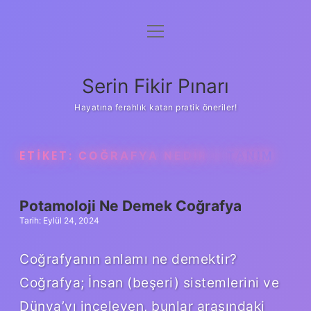
menüyü
Gizlilik Politikası
aç
Hakkımızda
Serin Fikir Pınarı
Yasal Uyarı
Hayatına ferahlık katan pratik öneriler!
ETIKET:
COĞRAFYA NEDIR 5 TANIM
Potamoloji Ne Demek Coğrafya
Tarih: Eylül 24, 2024
Coğrafyanın anlamı ne demektir?
Coğrafya; İnsan (beşeri) sistemlerini ve
Dünya’yı inceleyen, bunlar arasındaki