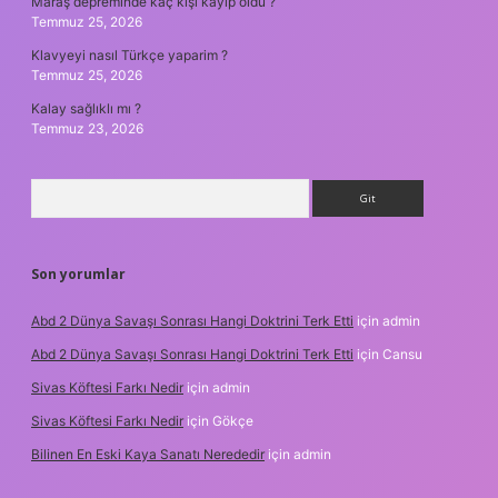
Maraş depreminde kaç kişi kayıp oldu ?
Temmuz 25, 2026
Klavyeyi nasıl Türkçe yaparim ?
Temmuz 25, 2026
Kalay sağlıklı mı ?
Temmuz 23, 2026
Arama
Son yorumlar
Abd 2 Dünya Savaşı Sonrası Hangi Doktrini Terk Etti
için
admin
Abd 2 Dünya Savaşı Sonrası Hangi Doktrini Terk Etti
için
Cansu
Sivas Köftesi Farkı Nedir
için
admin
Sivas Köftesi Farkı Nedir
için
Gökçe
Bilinen En Eski Kaya Sanatı Nerededir
için
admin