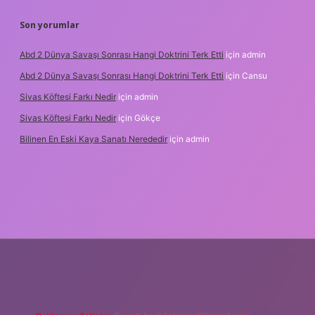
Son yorumlar
Abd 2 Dünya Savaşı Sonrası Hangi Doktrini Terk Etti
için
admin
Abd 2 Dünya Savaşı Sonrası Hangi Doktrini Terk Etti
için
Cansu
Sivas Köftesi Farkı Nedir
için
admin
Sivas Köftesi Farkı Nedir
için
Gökçe
Bilinen En Eski Kaya Sanatı Nerededir
için
admin
s://ilbet.casino/