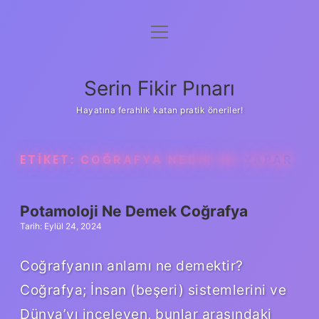
menüyü
Gizlilik Politikası
aç
Hakkımızda
Serin Fikir Pınarı
Yasal Uyarı
Hayatına ferahlık katan pratik öneriler!
ETIKET:
COĞRAFYA NEDIR NE YAPAR
Potamoloji Ne Demek Coğrafya
Tarih: Eylül 24, 2024
Coğrafyanın anlamı ne demektir?
Coğrafya; İnsan (beşeri) sistemlerini ve
Dünya’yı inceleyen, bunlar arasındaki