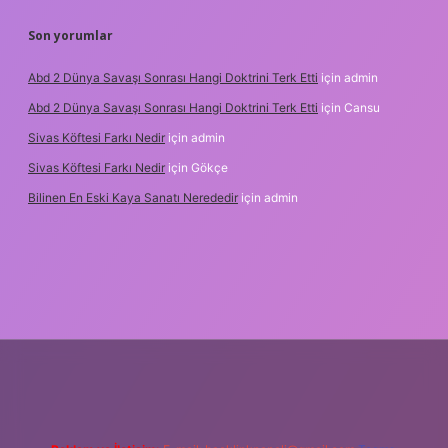
Son yorumlar
Abd 2 Dünya Savaşı Sonrası Hangi Doktrini Terk Etti
için
admin
Abd 2 Dünya Savaşı Sonrası Hangi Doktrini Terk Etti
için
Cansu
Sivas Köftesi Farkı Nedir
için
admin
Sivas Köftesi Farkı Nedir
için
Gökçe
Bilinen En Eski Kaya Sanatı Nerededir
için
admin
s://ilbet.casino/