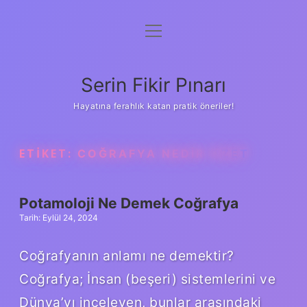
menüyü
Gizlilik Politikası
aç
Hakkımızda
Serin Fikir Pınarı
Yasal Uyarı
Hayatına ferahlık katan pratik öneriler!
ETIKET:
COĞRAFYA NEDIR ÖZET
Potamoloji Ne Demek Coğrafya
Tarih: Eylül 24, 2024
Coğrafyanın anlamı ne demektir?
Coğrafya; İnsan (beşeri) sistemlerini ve
Dünya’yı inceleyen, bunlar arasındaki