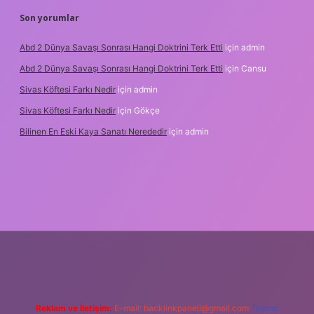
Son yorumlar
Abd 2 Dünya Savaşı Sonrası Hangi Doktrini Terk Etti
için
admin
Abd 2 Dünya Savaşı Sonrası Hangi Doktrini Terk Etti
için
Cansu
Sivas Köftesi Farkı Nedir
için
admin
Sivas Köftesi Farkı Nedir
için
Gökçe
Bilinen En Eski Kaya Sanatı Nerededir
için
admin
s://ilbet.casino/
Reklam ve İletişim:
E-mail:
backlinkpaneli@gmail.com
Teams: