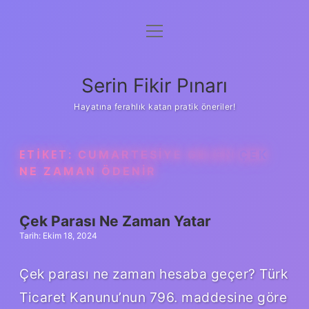
menüyü
Gizlilik Politikası
aç
Hakkımızda
Serin Fikir Pınarı
Yasal Uyarı
Hayatına ferahlık katan pratik öneriler!
ETIKET:
CUMARTESIYE GELEN ÇEK
NE ZAMAN ÖDENIR
Çek Parası Ne Zaman Yatar
Tarih: Ekim 18, 2024
Çek parası ne zaman hesaba geçer? Türk
Ticaret Kanunu’nun 796. maddesine göre