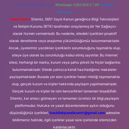
forumhizmeti@gmail.com
Whatsapp: 0262 606 0 726
Telegram:
@karabul
Yasal Uyarı:
Sitemiz, 5651 Sayılı Kanun gereğince Bilgi Teknolojileri
ve İletişim Kurumu (BTK) tarafından onaylanmış bir Yer Sağlayıcı
olarak hizmet vermektedir. Bu nedenle, sitedeki içerikleri proaktif
olarak denetleme veya araştırma yükümlülüğümüz bulunmamaktadır.
Ancak, üyelerimiz yazdıkları içeriklerin sorumluluğunu taşımakta olup,
siteye üye olarak bu sorumluluğu kabul etmiş sayılırlar. Bu internet
sitesi, herhangi bir marka, kurum veya şahıs şirketi ile hiçbir bağlantısı
bulunmamaktadır. Sitede yalnızca kendi hazırladığımız makaleler
paylaşılmaktadır. Burada yer alan içerikler haber niteliği taşımamakta
olup, gerçek kurum ve kişiler hakkında paylaşım yapılmamaktadır.
Gerçek kurum ve kişiler ile isim benzerlikleri tamamen tesadüfidir.
Sitemiz, kar amacı gütmeyen ve tamamen ücretsiz bir bilgi paylaşım
platformudur. Hukuka ve yasal düzenlemelere aykırı olduğunu
düşündüğünüz içerikleri,
backlinkpanelicomtr@gmail.com
adresine
bildirmeniz halinde, ilgili içerikler yasal süre içerisinde sitemizden
kaldırılacaktır.