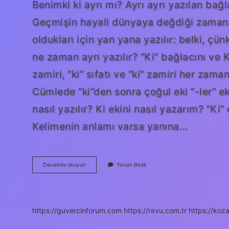
Benimki ki ayrı mı? Ayrı ayrı yazılan bağ
Geçmişin hayali dünyaya değdiği zamanlar
oldukları için yan yana yazılır: belki, çü
ne zaman ayrı yazılır? “Ki” bağlacını ve Ki
zamiri, “ki” sıfatı ve “ki” zamiri her zaman
Cümlede “ki”den sonra çoğul eki “-ler” ekl
nasıl yazılır? Ki ekini nasıl yazarım? “Ki” 
Kelimenin anlamı varsa yanına…
Geldi
Devamını okuyun
Yorum Bırak
Benimki
Nasıl
Yazılır
https://guvercinforum.com
https://revu.com.tr
https://koza