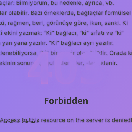
laçlar: Bilmiyorum, bu nedenle, ayrıca, vb.
 olabilir. Bazı örneklerde, bağlaçlar formülsel
nkü, rağmen, beri, görünüşe göre, iken, sanki. Ki
 ekini yazmak: “Ki” bağlacı, “ki” sıfatı ve “ki”
403
 yan yana yazılır. “Ki” bağlacı ayrı yazılır.
enebiliyorsa, “ki” bir zamir olan “ki”dir. Orada k
ekinin sonuna çoğul ekleri -ler, -lar eklenir.
Forbidden
Access to this resource on the server is denied
stor.com.tr
Sitemap