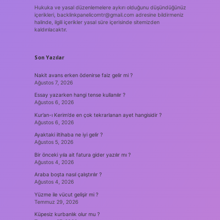
Hukuka ve yasal düzenlemelere aykırı olduğunu düşündüğünüz
içerikleri,
backlinkpanelicomtr@gmail.com
adresine bildirmeniz
halinde, ilgili içerikler yasal süre içerisinde sitemizden
kaldırılacaktır.
Son Yazılar
Nakit avans erken ödenirse faiz gelir mi ?
Ağustos 7, 2026
Essay yazarken hangi tense kullanılır ?
Ağustos 6, 2026
Kur’an-ı Kerim’de en çok tekrarlanan ayet hangisidir ?
Ağustos 6, 2026
Ayaktaki iltihaba ne iyi gelir ?
Ağustos 5, 2026
Bir önceki yıla ait fatura gider yazılır mı ?
Ağustos 4, 2026
Araba boşta nasıl çalıştırılır ?
Ağustos 4, 2026
Yüzme ile vücut gelişir mi ?
Temmuz 29, 2026
Küpesiz kurbanlık olur mu ?