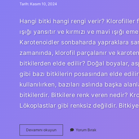
Tarih: Kasım 10, 2024
Hangi bitki hangi rengi verir? Klorofille
ışığı yansıtır ve kırmızı ve mavi ışığı em
Karotenoidler sonbaharda yapraklara sarı,
zamanında, klorofil parçalanır ve karote
bitkilerden elde edilir? Doğal boyalar, as
gibi bazı bitkilerin posasından elde edili
kullanılırken, bazıları aslında başka alan
bitkilerdir. Bitkilere renk veren nedir? Kro
Lökoplastlar gibi renksiz değildir. Bitk
Renk
Devamını okuyun
Yorum Bırak
Veren