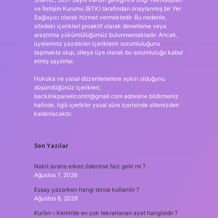
ve İletişim Kurumu (BTK) tarafından onaylanmış bir Yer
Sağlayıcı olarak hizmet vermektedir. Bu nedenle,
sitedeki içerikleri proaktif olarak denetleme veya
araştırma yükümlülüğümüz bulunmamaktadır. Ancak,
üyelerimiz yazdıkları içeriklerin sorumluluğunu
taşımakta olup, siteye üye olarak bu sorumluluğu kabul
etmiş sayılırlar.
Hukuka ve yasal düzenlemelere aykırı olduğunu
düşündüğünüz içerikleri,
backlinkpanelicomtr@gmail.com
adresine bildirmeniz
halinde, ilgili içerikler yasal süre içerisinde sitemizden
kaldırılacaktır.
Son Yazılar
Nakit avans erken ödenirse faiz gelir mi ?
Ağustos 7, 2026
Essay yazarken hangi tense kullanılır ?
Ağustos 6, 2026
Kur’an-ı Kerim’de en çok tekrarlanan ayet hangisidir ?