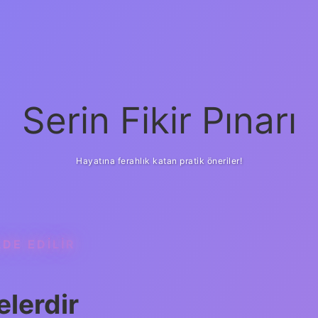
Serin Fikir Pınarı
Hayatına ferahlık katan pratik öneriler!
DE EDILIR
elerdir