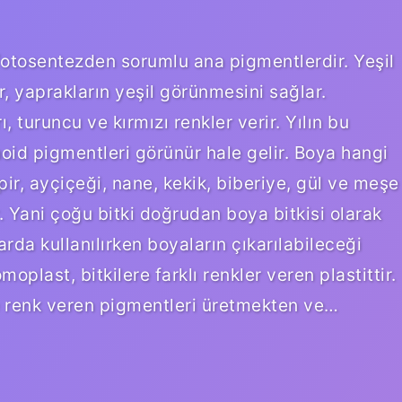
r fotosentezden sorumlu ana pigmentlerdir. Yeşil
er, yaprakların yeşil görünmesini sağlar.
 turuncu ve kırmızı renkler verir. Yılın bu
noid pigmentleri görünür hale gelir. Boya hangi
pir, ayçiçeği, nane, kekik, biberiye, gül ve meşe
r. Yani çoğu bitki doğrudan boya bitkisi olarak
larda kullanılırken boyaların çıkarılabileceği
moplast, bitkilere farklı renkler veren plastittir.
iye renk veren pigmentleri üretmekten ve…