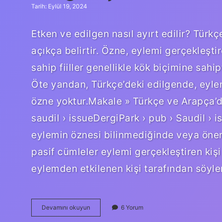
Tarih: Eylül 19, 2024
Etken ve edilgen nasıl ayırt edilir? Türkç
açıkça belirtir. Özne, eylemi gerçekleştir
sahip fiiller genellikle kök biçimine sahi
Öte yandan, Türkçe’deki edilgende, eylem
özne yoktur.Makale » Türkçe ve Arapça’d
saudil › issueDergiPark › pub › Saudil › i
eylemin öznesi bilinmediğinde veya önems
pasif cümleler eylemi gerçekleştiren kiş
eylemden etkilenen kişi tarafından söyle
Edilgen
Devamını okuyun
6 Yorum
Çatı