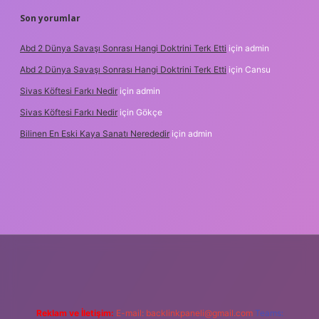
Son yorumlar
Abd 2 Dünya Savaşı Sonrası Hangi Doktrini Terk Etti
için
admin
Abd 2 Dünya Savaşı Sonrası Hangi Doktrini Terk Etti
için
Cansu
Sivas Köftesi Farkı Nedir
için
admin
Sivas Köftesi Farkı Nedir
için
Gökçe
Bilinen En Eski Kaya Sanatı Nerededir
için
admin
ps://ilbet.casino/
Reklam ve İletişim:
E-mail:
backlinkpaneli@gmail.com
Teams: