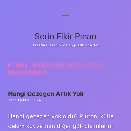
menüyü
Gizlilik Politikası
aç
Hakkımızda
Serin Fikir Pınarı
Yasal Uyarı
Hayatına ferahlık katan pratik öneriler!
ETIKET:
DÜNYANIN IKIZI HANGI
GEZEGENDIR
Hangi Gezegen Artık Yok
Tarih: Eylül 21, 2024
Hangi gezegen yok oldu? Plüton, kütle
çekim kuvvetinin diğer gök cisimlerini