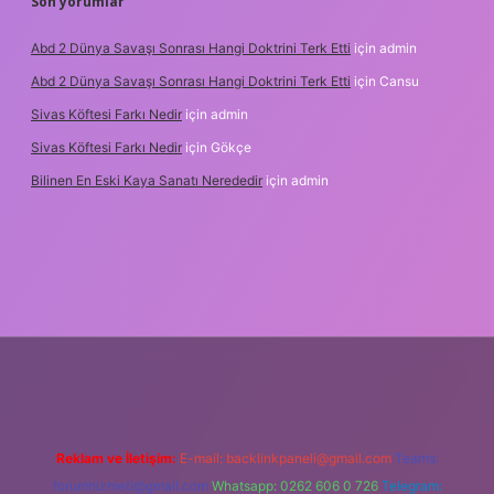
Son yorumlar
Abd 2 Dünya Savaşı Sonrası Hangi Doktrini Terk Etti
için
admin
Abd 2 Dünya Savaşı Sonrası Hangi Doktrini Terk Etti
için
Cansu
Sivas Köftesi Farkı Nedir
için
admin
Sivas Köftesi Farkı Nedir
için
Gökçe
Bilinen En Eski Kaya Sanatı Nerededir
için
admin
ps://ilbet.casino/
Reklam ve İletişim:
E-mail:
backlinkpaneli@gmail.com
Teams:
forumhizmeti@gmail.com
Whatsapp: 0262 606 0 726
Telegram: