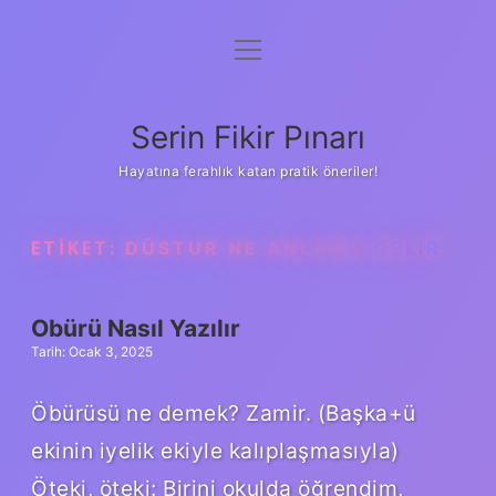
menüyü
Gizlilik Politikası
aç
Hakkımızda
Serin Fikir Pınarı
Yasal Uyarı
Hayatına ferahlık katan pratik öneriler!
ETIKET:
DÜSTUR NE ANLAMA GELIR
Obürü Nasıl Yazılır
Tarih: Ocak 3, 2025
Öbürüsü ne demek? Zamir. (Başka+ü
ekinin iyelik ekiyle kalıplaşmasıyla)
Öteki, öteki: Birini okulda öğrendim,