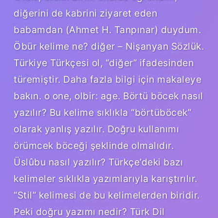
diğerini de kabrini ziyaret eden
babamdan (Ahmet H. Tanpınar) duydum.
Öbür kelime ne? diğer – Nişanyan Sözlük.
Türkiye Türkçesi ol, “diğer” ifadesinden
türemiştir. Daha fazla bilgi için makaleye
bakın. o one, olbir: age. Börtü böcek nasıl
yazılır? Bu kelime sıklıkla “börtüböcek”
olarak yanlış yazılır. Doğru kullanımı
örümcek böceği şeklinde olmalıdır.
Üslûbu nasıl yazılır? Türkçe’deki bazı
kelimeler sıklıkla yazımlarıyla karıştırılır.
“Stil” kelimesi de bu kelimelerden biridir.
Peki doğru yazımı nedir? Türk Dil