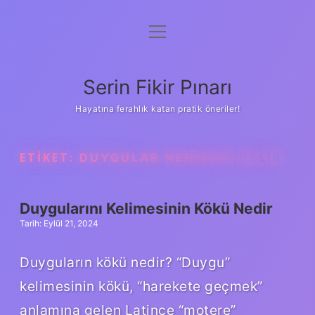
menüyü
Gizlilik Politikası
aç
Hakkımızda
Serin Fikir Pınarı
Yasal Uyarı
Hayatına ferahlık katan pratik öneriler!
ETIKET:
DUYGULAR NEREDEN GELIR
Duygularını Kelimesinin Kökü Nedir
Tarih: Eylül 21, 2024
Duyguların kökü nedir? “Duygu”
kelimesinin kökü, “harekete geçmek”
anlamına gelen Latince “motere”