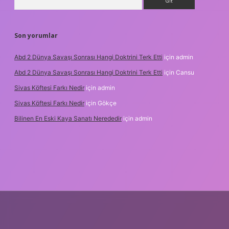
Son yorumlar
Abd 2 Dünya Savaşı Sonrası Hangi Doktrini Terk Etti
için
admin
Abd 2 Dünya Savaşı Sonrası Hangi Doktrini Terk Etti
için
Cansu
Sivas Köftesi Farkı Nedir
için
admin
Sivas Köftesi Farkı Nedir
için
Gökçe
Bilinen En Eski Kaya Sanatı Nerededir
için
admin
s://ilbet.casino/