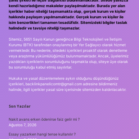
şahıs şirketi ile hiçbir bağlantısı bulunmamaktadır. Sitede yalnızca
kendi hazırladığımız makaleler paylaşılmaktadır. Burada yer alan
içerikler haber niteliği taşımamakta olup, gerçek kurum ve kişiler
hakkında paylaşım yapılmamaktadır. Gerçek kurum ve kişiler ile
isim benzerlikleri tamamen tesadüfidir. Sitemizdeki bilgiler taslak
halindedir ve tavsiye niteliği taşımazlar.
Sitemiz, 5651 Sayılı Kanun gereğince Bilgi Teknolojileri ve İletişim
Kurumu (BTK) tarafından onaylanmış bir Yer Sağlayıcı olarak hizmet
vermektedir. Bu nedenle, sitedeki içerikleri proaktif olarak denetleme
veya araştırma yükümlülüğümüz bulunmamaktadır. Ancak, üyelerimiz
yazdıkları içeriklerin sorumluluğunu taşımakta olup, siteye üye olarak
bu sorumluluğu kabul etmiş sayılırlar.
Hukuka ve yasal düzenlemelere aykırı olduğunu düşündüğünüz
içerikleri,
backlinkpanelicomtr@gmail.com
adresine bildirmeniz
halinde, ilgili içerikler yasal süre içerisinde sitemizden kaldırılacaktır.
Son Yazılar
Nakit avans erken ödenirse faiz gelir mi ?
Ağustos 7, 2026
Essay yazarken hangi tense kullanılır ?