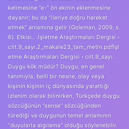
kelimesine “e-” ön ekinin eklenmesine
dayanır; bu da “ileriye doğru hareket
etmek” anlamına gelir (Goleman, 2009, s.
6). Etkisi.. .İşletme Araştırmaları Dergisi ›
cilt.9_sayı.2_makale23_tam_metin.pdfİşl
etme Araştırmaları Dergisi › cilt.9_sayı.
Duygu kök müdür? Duygu, en genel
tanımıyla, belli bir nesne, olay veya
kişinin kişinin iç dünyasında yarattığı
izlenim olarak bilinirken, Türkçede duygu
sözcüğünün “sense” sözcüğünden
türediği ve duygunun temel anlamının
“duyularla algılama” olduğu söylenebilir.