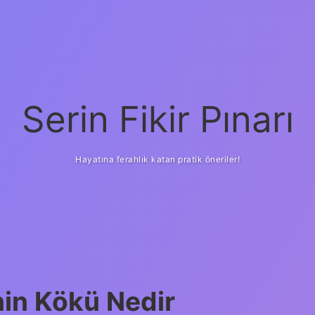
Serin Fikir Pınarı
Hayatına ferahlık katan pratik öneriler!
nin Kökü Nedir