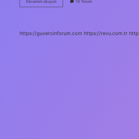
Duygularını
Devamını okuyun
10 Yorum
Kelimesinin
Kökü
Nedir
https://guvercinforum.com
https://revu.com.tr
http