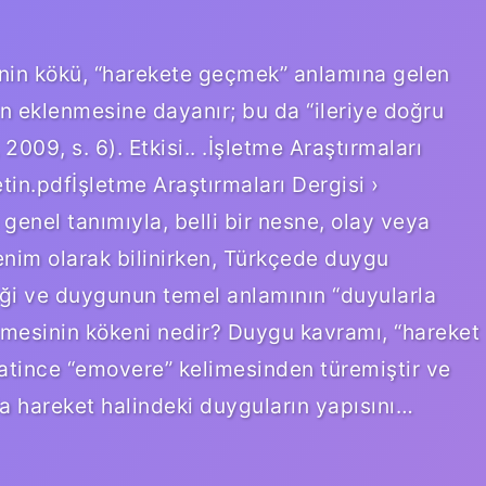
nin kökü, “harekete geçmek” anlamına gelen
in eklenmesine dayanır; bu da “ileriye doğru
009, s. 6). Etkisi.. .İşletme Araştırmaları
in.pdfİşletme Araştırmaları Dergisi ›
genel tanımıyla, belli bir nesne, olay veya
zlenim olarak bilinirken, Türkçede duygu
i ve duygunun temel anlamının “duyularla
imesinin kökeni nedir? Duygu kavramı, “hareket
Latince “emovere” kelimesinden türemiştir ve
da hareket halindeki duyguların yapısını…