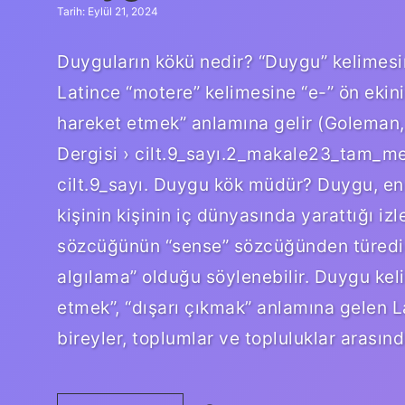
Tarih: Eylül 21, 2024
Duyguların kökü nedir? “Duygu” kelimesi
Latince “motere” kelimesine “e-” ön ekin
hareket etmek” anlamına gelir (Goleman, 2
Dergisi › cilt.9_sayı.2_makale23_tam_met
cilt.9_sayı. Duygu kök müdür? Duygu, en 
kişinin kişinin iç dünyasında yarattığı i
sözcüğünün “sense” sözcüğünden türediğ
algılama” olduğu söylenebilir. Duygu kel
etmek”, “dışarı çıkmak” anlamına gelen 
bireyler, toplumlar ve topluluklar arasın