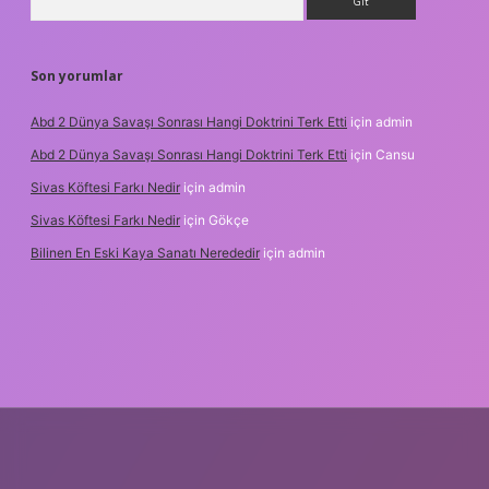
Son yorumlar
Abd 2 Dünya Savaşı Sonrası Hangi Doktrini Terk Etti
için
admin
Abd 2 Dünya Savaşı Sonrası Hangi Doktrini Terk Etti
için
Cansu
Sivas Köftesi Farkı Nedir
için
admin
Sivas Köftesi Farkı Nedir
için
Gökçe
Bilinen En Eski Kaya Sanatı Nerededir
için
admin
s://ilbet.casino/