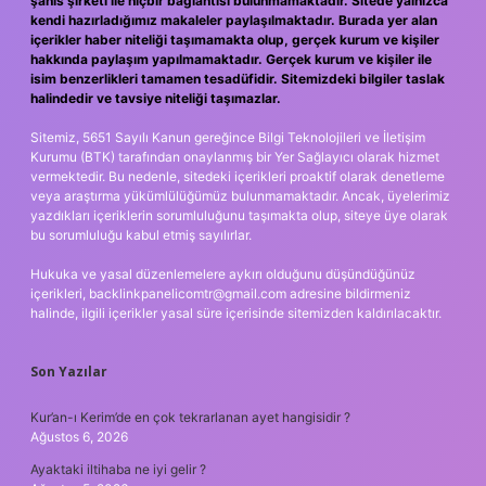
şahıs şirketi ile hiçbir bağlantısı bulunmamaktadır. Sitede yalnızca
kendi hazırladığımız makaleler paylaşılmaktadır. Burada yer alan
içerikler haber niteliği taşımamakta olup, gerçek kurum ve kişiler
hakkında paylaşım yapılmamaktadır. Gerçek kurum ve kişiler ile
isim benzerlikleri tamamen tesadüfidir. Sitemizdeki bilgiler taslak
halindedir ve tavsiye niteliği taşımazlar.
Sitemiz, 5651 Sayılı Kanun gereğince Bilgi Teknolojileri ve İletişim
Kurumu (BTK) tarafından onaylanmış bir Yer Sağlayıcı olarak hizmet
vermektedir. Bu nedenle, sitedeki içerikleri proaktif olarak denetleme
veya araştırma yükümlülüğümüz bulunmamaktadır. Ancak, üyelerimiz
yazdıkları içeriklerin sorumluluğunu taşımakta olup, siteye üye olarak
bu sorumluluğu kabul etmiş sayılırlar.
Hukuka ve yasal düzenlemelere aykırı olduğunu düşündüğünüz
içerikleri,
backlinkpanelicomtr@gmail.com
adresine bildirmeniz
halinde, ilgili içerikler yasal süre içerisinde sitemizden kaldırılacaktır.
Son Yazılar
Kur’an-ı Kerim’de en çok tekrarlanan ayet hangisidir ?
Ağustos 6, 2026
Ayaktaki iltihaba ne iyi gelir ?