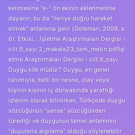
kelimesine “e-” ön ekinin eklenmesine
dayanır; bu da “ileriye doğru hareket
etmek” anlamına gelir (Goleman, 2009, s.
6). Etkisi.. .İşletme Araştırmaları Dergisi ›
cilt.9_sayı.2_makale23_tam_metin.pdfİşl
etme Araştırmaları Dergisi › cilt.9_sayı.
Duygu kök müdür? Duygu, en genel
tanımıyla, belli bir nesne, olay veya
kişinin kişinin iç dünyasında yarattığı
izlenim olarak bilinirken, Türkçede duygu
sözcüğünün “sense” sözcüğünden
türediği ve duygunun temel anlamının
“duyularla algılama” olduğu söylenebilir.