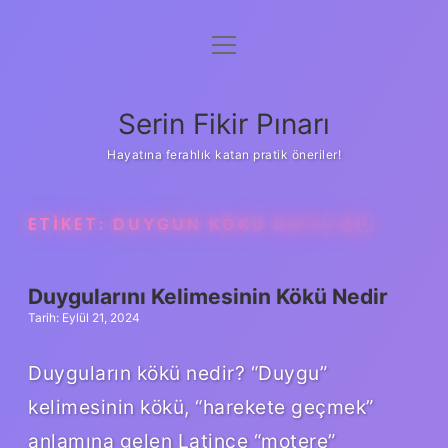
menüyü
Gizlilik Politikası
aç
Hakkımızda
Serin Fikir Pınarı
Yasal Uyarı
Hayatına ferahlık katan pratik öneriler!
ETIKET:
DUYGUN KÖKÜ DUYU MU
Duygularını Kelimesinin Kökü Nedir
Tarih: Eylül 21, 2024
Duyguların kökü nedir? “Duygu”
kelimesinin kökü, “harekete geçmek”
anlamına gelen Latince “motere”