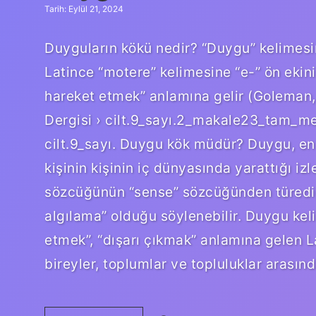
Tarih: Eylül 21, 2024
Duyguların kökü nedir? “Duygu” kelimesi
Latince “motere” kelimesine “e-” ön ekin
hareket etmek” anlamına gelir (Goleman, 2
Dergisi › cilt.9_sayı.2_makale23_tam_met
cilt.9_sayı. Duygu kök müdür? Duygu, en 
kişinin kişinin iç dünyasında yarattığı i
sözcüğünün “sense” sözcüğünden türediğ
algılama” olduğu söylenebilir. Duygu kel
etmek”, “dışarı çıkmak” anlamına gelen 
bireyler, toplumlar ve topluluklar arasın