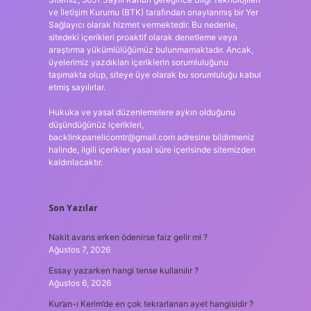
ve İletişim Kurumu (BTK) tarafından onaylanmış bir Yer
Sağlayıcı olarak hizmet vermektedir. Bu nedenle,
sitedeki içerikleri proaktif olarak denetleme veya
araştırma yükümlülüğümüz bulunmamaktadır. Ancak,
üyelerimiz yazdıkları içeriklerin sorumluluğunu
taşımakta olup, siteye üye olarak bu sorumluluğu kabul
etmiş sayılırlar.
Hukuka ve yasal düzenlemelere aykırı olduğunu
düşündüğünüz içerikleri,
backlinkpanelicomtr@gmail.com
adresine bildirmeniz
halinde, ilgili içerikler yasal süre içerisinde sitemizden
kaldırılacaktır.
Son Yazılar
Nakit avans erken ödenirse faiz gelir mi ?
Ağustos 7, 2026
Essay yazarken hangi tense kullanılır ?
Ağustos 6, 2026
Kur’an-ı Kerim’de en çok tekrarlanan ayet hangisidir ?