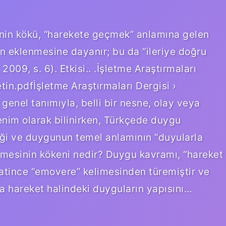
nin kökü, “harekete geçmek” anlamına gelen
in eklenmesine dayanır; bu da “ileriye doğru
009, s. 6). Etkisi.. .İşletme Araştırmaları
in.pdfİşletme Araştırmaları Dergisi ›
genel tanımıyla, belli bir nesne, olay veya
zlenim olarak bilinirken, Türkçede duygu
i ve duygunun temel anlamının “duyularla
imesinin kökeni nedir? Duygu kavramı, “hareket
Latince “emovere” kelimesinden türemiştir ve
da hareket halindeki duyguların yapısını…