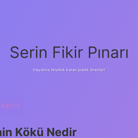
Serin Fikir Pınarı
Hayatına ferahlık katan pratik öneriler!
 NEDIR
nin Kökü Nedir