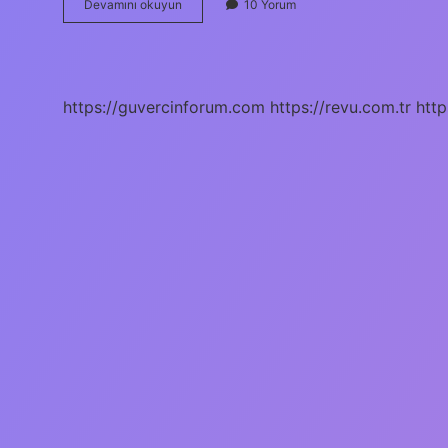
Duygularını
Devamını okuyun
10 Yorum
Kelimesinin
Kökü
Nedir
https://guvercinforum.com
https://revu.com.tr
http