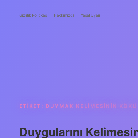
Gizlilik Politikası
Hakkımızda
Yasal Uyarı
ETIKET:
DUYMAK KELIMESININ KÖKÜ
Duygularını Kelimesi