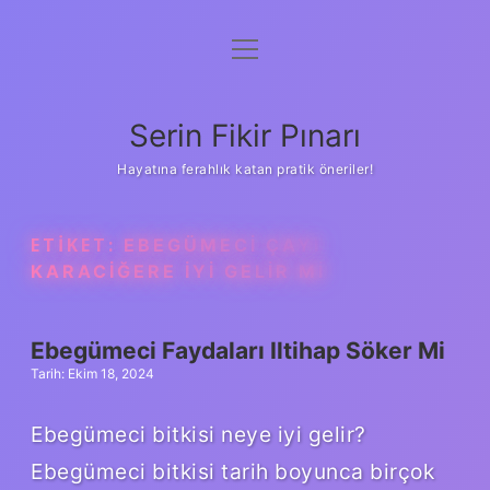
menüyü
Gizlilik Politikası
aç
Hakkımızda
Serin Fikir Pınarı
Yasal Uyarı
Hayatına ferahlık katan pratik öneriler!
ETIKET:
EBEGÜMECI ÇAYI
KARACIĞERE IYI GELIR MI
Ebegümeci Faydaları Iltihap Söker Mi
Tarih: Ekim 18, 2024
Ebegümeci bitkisi neye iyi gelir?
Ebegümeci bitkisi tarih boyunca birçok