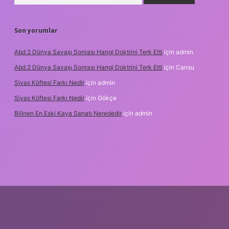
Son yorumlar
Abd 2 Dünya Savaşı Sonrası Hangi Doktrini Terk Etti
için
admin
Abd 2 Dünya Savaşı Sonrası Hangi Doktrini Terk Etti
için
Cansu
Sivas Köftesi Farkı Nedir
için
admin
Sivas Köftesi Farkı Nedir
için
Gökçe
Bilinen En Eski Kaya Sanatı Nerededir
için
admin
s://ilbet.casino/