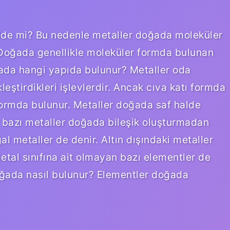
lde mi? Bu nedenle metaller doğada moleküler
Doğada genellikle moleküler formda bulunan
ada hangi yapıda bulunur? Metaller oda
eştirdikleri işlevlerdir. Ancak cıva katı formda
ormda bulunur. Metaller doğada saf halde
bi bazı metaller doğada bileşik oluşturmadan
l metaller de denir. Altın dışındaki metaller
etal sınıfına ait olmayan bazı elementler de
oğada nasıl bulunur? Elementler doğada