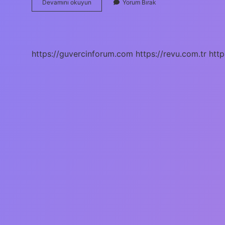
Metaller
Devamını okuyun
Yorum Bırak
Doğada
Nasıl
Bulunur
https://guvercinforum.com
https://revu.com.tr
http