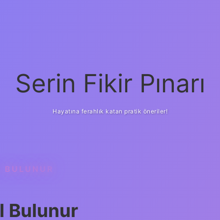
Serin Fikir Pınarı
Hayatına ferahlık katan pratik öneriler!
L BULUNUR
l Bulunur